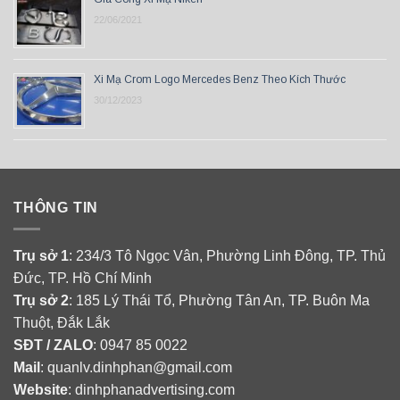
22/06/2021
Xi Mạ Crom Logo Mercedes Benz Theo Kích Thước
30/12/2023
THÔNG TIN
Trụ sở 1
: 234/3 Tô Ngọc Vân, Phường Linh Đông, TP. Thủ
Đức, TP. Hồ Chí Minh
Trụ sở 2
: 185 Lý Thái Tổ, Phường Tân An, TP. Buôn Ma
Thuột, Đắk Lắk
SĐT / ZALO
: 0947 85 0022
Mail
: quanlv.dinhphan@gmail.com
Website
: dinhphanadvertising.com