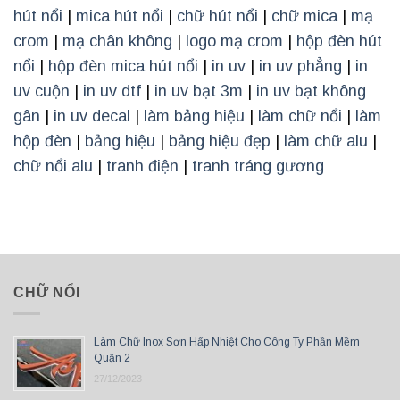
hút nổi
|
mica hút nổi
|
chữ hút nổi
|
chữ mica
|
mạ
crom
|
mạ chân không
|
logo mạ crom
|
hộp đèn hút
nổi
|
hộp đèn mica hút nổi
|
in uv
|
in uv phẳng
|
in
uv cuộn
|
in uv dtf
|
in uv bạt 3m
|
in uv bạt không
gân
|
in uv decal
|
làm bảng hiệu
|
làm chữ nổi
|
làm
hộp đèn
|
bảng hiệu
|
bảng hiệu đẹp
|
làm chữ alu
|
chữ nổi alu
|
tranh điện
|
tranh tráng gương
CHỮ NỔI
Làm Chữ Inox Sơn Hấp Nhiệt Cho Công Ty Phần Mềm
Quận 2
27/12/2023