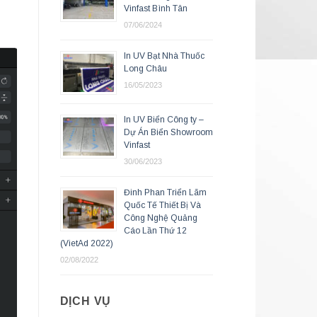
Vinfast Bình Tân
07/06/2024
In UV Bạt Nhà Thuốc
Long Châu
16/05/2023
In UV Biển Công ty –
Dự Án Biển Showroom
Vinfast
30/06/2023
Đinh Phan Triển Lãm
Quốc Tế Thiết Bị Và
Công Nghệ Quảng
Cáo Lần Thứ 12
(VietAd 2022)
02/08/2022
DỊCH VỤ