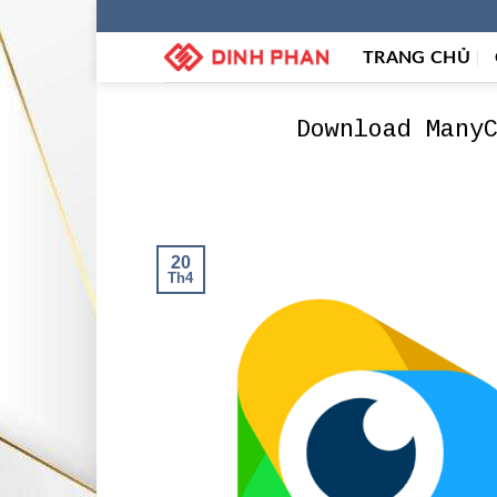
Skip
to
TRANG CHỦ
content
Download Many
20
Th4