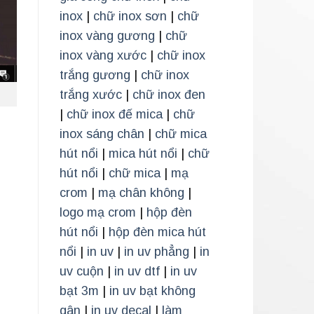
inox
|
chữ inox sơn
|
chữ
inox vàng gương
|
chữ
inox vàng xước
|
chữ inox
trắng gương
|
chữ inox
trắng xước
|
chữ inox đen
|
chữ inox đế mica
|
chữ
inox sáng chân
|
chữ mica
hút nổi
|
mica hút nổi
|
chữ
hút nổi
|
chữ mica
|
mạ
crom
|
mạ chân không
|
logo mạ crom
|
hộp đèn
hút nổi
|
hộp đèn mica hút
nổi
|
in uv
|
in uv phẳng
|
in
uv cuộn
|
in uv dtf
|
in uv
bạt 3m
|
in uv bạt không
gân
|
in uv decal
|
làm