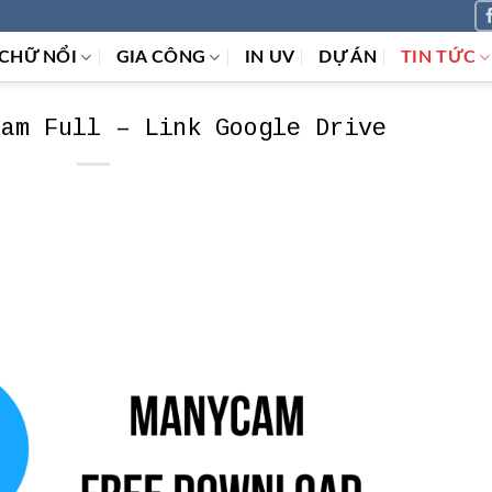
CHỮ NỔI
GIA CÔNG
IN UV
DỰ ÁN
TIN TỨC
Cam Full – Link Google Drive