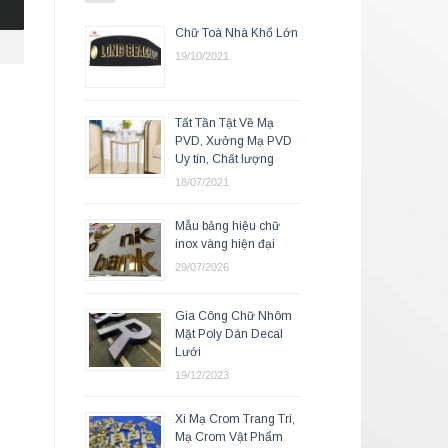
Chữ Toà Nhà Khổ Lớn
19/10/2021
Tất Tần Tật Về Mạ
PVD, Xưởng Mạ PVD
Uy tín, Chất lượng
18/07/2021
Mẫu bảng hiệu chữ
inox vàng hiện đại
29/07/2026
Gia Công Chữ Nhôm
Mặt Poly Dán Decal
Lưới
19/12/2023
Xi Mạ Crom Trang Trí,
Mạ Crom Vật Phẩm