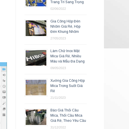
Trang Trí Sang Trọng
02/06/2022
Gia Công Hộp Đèn
Nhôm Giá Rẻ, Hộp
Đèn Khung Nhôm
27/05/2023
Làm Chữ Inox Mặt
Mica Giá Rẻ, Nhiều
Màu và Mẫu Đa Dạng
09/05/2023
Xưởng Gia Công Hộp
Mica Trong Suốt Giá
Rẻ
21/11/2023
Báo Giá Thổi Cầu
Mica, Thổi Cầu Mica
Giá Rẻ, Theo Yêu Cầu
31/12/2022