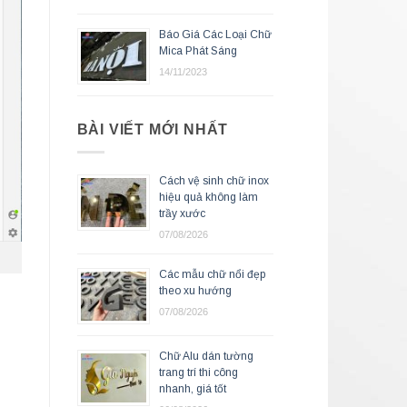
Báo Giá Các Loại Chữ
Mica Phát Sáng
14/11/2023
BÀI VIẾT MỚI NHẤT
Cách vệ sinh chữ inox
hiệu quả không làm
trầy xước
07/08/2026
Các mẫu chữ nổi đẹp
theo xu hướng
07/08/2026
Chữ Alu dán tường
trang trí thi công
nhanh, giá tốt