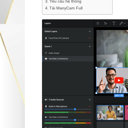
Yêu cầu hệ thống
Tải ManyCam Full