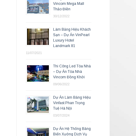
Vincom Mega Mall
Thảo Điền
30/12/2022
Làm Bảng Hiệu Khách
Sạn – Dự Án VinPearl
Luxury Hotel
Landmark 81
11/07/2021
Thi Công Led Tòa Nhà
– Dự Án Tòa Nhà
Vincom Đồng Khởi
09/06/2022
Dự Án Làm Bảng Hiệu
Vinfast Phan Trọng
Tuệ Hà Nội
03/07/2024
Dự Án Hệ Thống Bảng
Biển Xưởng Dịch Vụ