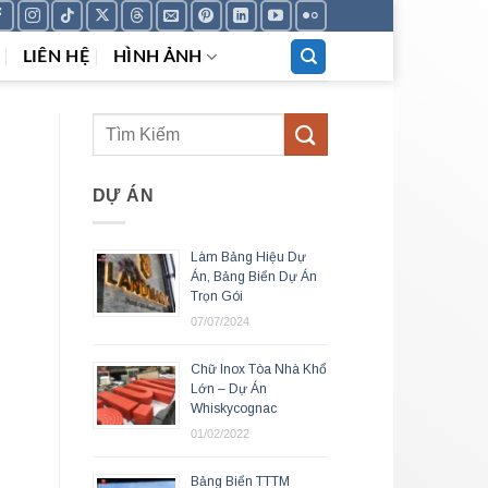
LIÊN HỆ
HÌNH ẢNH
DỰ ÁN
Làm Bảng Hiệu Dự
Án, Bảng Biển Dự Án
Trọn Gói
07/07/2024
Chữ Inox Tòa Nhà Khổ
Lớn – Dự Án
Whiskycognac
01/02/2022
Bảng Biển TTTM