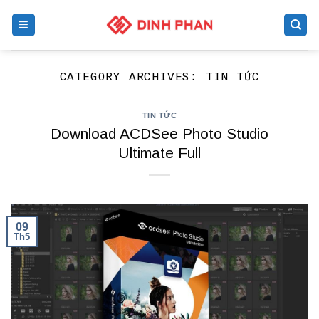
Skip
to
content
CATEGORY ARCHIVES:
TIN TỨC
TIN TỨC
Download ACDSee Photo Studio
Ultimate Full
09
Th5