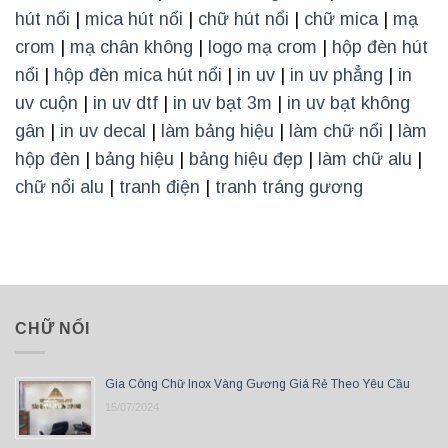
hút nổi
|
mica hút nổi
|
chữ hút nổi
|
chữ mica
|
mạ
crom
|
mạ chân không
|
logo mạ crom
|
hộp đèn hút
nổi
|
hộp đèn mica hút nổi
|
in uv
|
in uv phẳng
|
in
uv cuộn
|
in uv dtf
|
in uv bạt 3m
|
in uv bạt không
gân
|
in uv decal
|
làm bảng hiệu
|
làm chữ nổi
|
làm
hộp đèn
|
bảng hiệu
|
bảng hiệu đẹp
|
làm chữ alu
|
chữ nổi alu
|
tranh điện
|
tranh tráng gương
CHỮ NỔI
Gia Công Chữ Inox Vàng Gương Giá Rẻ Theo Yêu Cầu
15/07/2024