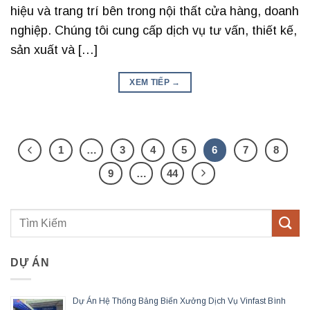
hiệu và trang trí bên trong nội thất cửa hàng, doanh
nghiệp. Chúng tôi cung cấp dịch vụ tư vấn, thiết kế,
sản xuất và […]
XEM TIẾP
→
1
…
3
4
5
6
7
8
9
…
44
DỰ ÁN
Dự Án Hệ Thống Bảng Biển Xưởng Dịch Vụ Vinfast Bình