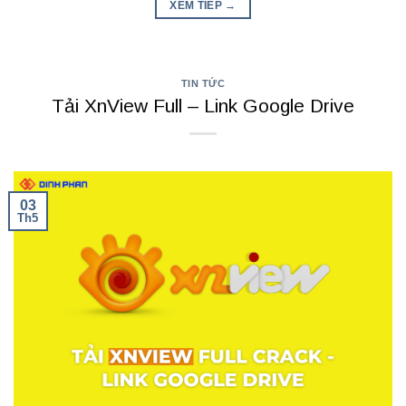
XEM TIẾP
→
TIN TỨC
Tải XnView Full – Link Google Drive
03
Th5