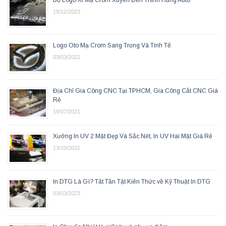
19/12/2023
Logo Oto Mạ Crom Sang Trọng Và Tinh Tế
03/03/2022
Địa Chỉ Gia Công CNC Tại TPHCM, Gia Công Cắt CNC Giá
Rẻ
19/07/2021
Xưởng In UV 2 Mặt Đẹp Và Sắc Nét, In UV Hai Mặt Giá Rẻ
13/10/2021
In DTG Là Gì? Tất Tần Tật Kiến Thức về Kỹ Thuật In DTG
03/03/2023