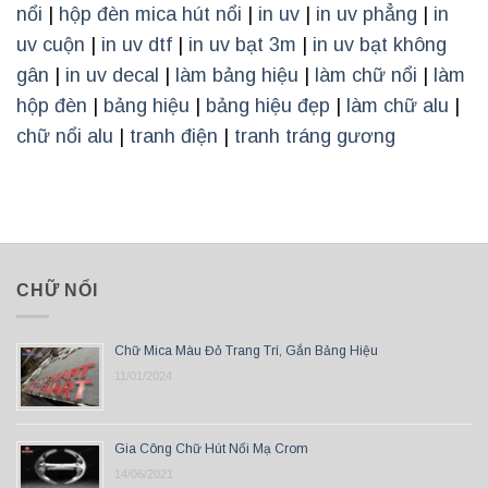
nổi
|
hộp đèn mica hút nổi
|
in uv
|
in uv phẳng
|
in
uv cuộn
|
in uv dtf
|
in uv bạt 3m
|
in uv bạt không
gân
|
in uv decal
|
làm bảng hiệu
|
làm chữ nổi
|
làm
hộp đèn
|
bảng hiệu
|
bảng hiệu đẹp
|
làm chữ alu
|
chữ nổi alu
|
tranh điện
|
tranh tráng gương
CHỮ NỔI
Chữ Mica Màu Đỏ Trang Trí, Gắn Bảng Hiệu
11/01/2024
Gia Công Chữ Hút Nổi Mạ Crom
14/06/2021