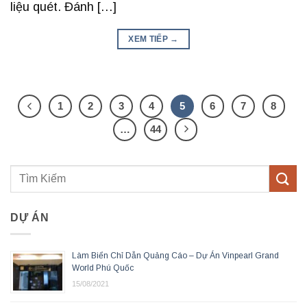
liệu quét. Đánh […]
XEM TIẾP
→
1
2
3
4
5
6
7
8
…
44
DỰ ÁN
Làm Biển Chỉ Dẫn Quảng Cáo – Dự Án Vinpearl Grand
World Phú Quốc
15/08/2021