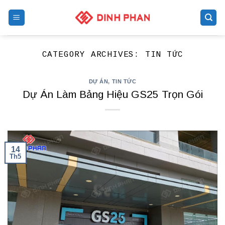
Skip
to
content
CATEGORY ARCHIVES:
TIN TỨC
DỰ ÁN
,
TIN TỨC
Dự Án Làm Bảng Hiệu GS25 Trọn Gói
14
Th5