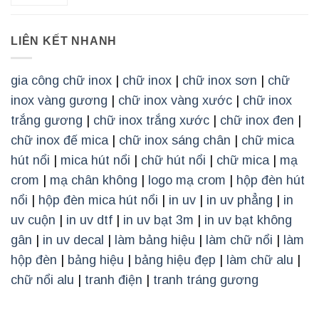
LIÊN KẾT NHANH
gia công chữ inox
|
chữ inox
|
chữ inox sơn
|
chữ
inox vàng gương
|
chữ inox vàng xước
|
chữ inox
trắng gương
|
chữ inox trắng xước
|
chữ inox đen
|
chữ inox đế mica
|
chữ inox sáng chân
|
chữ mica
hút nổi
|
mica hút nổi
|
chữ hút nổi
|
chữ mica
|
mạ
crom
|
mạ chân không
|
logo mạ crom
|
hộp đèn hút
nổi
|
hộp đèn mica hút nổi
|
in uv
|
in uv phẳng
|
in
uv cuộn
|
in uv dtf
|
in uv bạt 3m
|
in uv bạt không
gân
|
in uv decal
|
làm bảng hiệu
|
làm chữ nổi
|
làm
hộp đèn
|
bảng hiệu
|
bảng hiệu đẹp
|
làm chữ alu
|
chữ nổi alu
|
tranh điện
|
tranh tráng gương