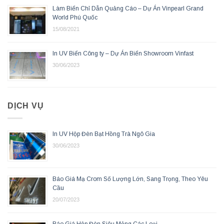
Làm Biển Chỉ Dẫn Quảng Cáo – Dự Án Vinpearl Grand
World Phú Quốc
15/08/2021
In UV Biển Công ty – Dự Án Biển Showroom Vinfast
30/06/2023
DỊCH VỤ
In UV Hộp Đèn Bạt Hồng Trà Ngô Gia
30/06/2023
Báo Giá Mạ Crom Số Lượng Lớn, Sang Trọng, Theo Yêu
Cầu
20/07/2023
Báo Giá Hộp Đèn Siêu Mỏng Các Loại