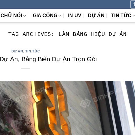
CHỮ NỔI
GIA CÔNG
IN UV
DỰ ÁN
TIN TỨC
TAG ARCHIVES:
LÀM BẢNG HIỆU DỰ ÁN
DỰ ÁN
,
TIN TỨC
Dự Án, Bảng Biển Dự Án Trọn Gói