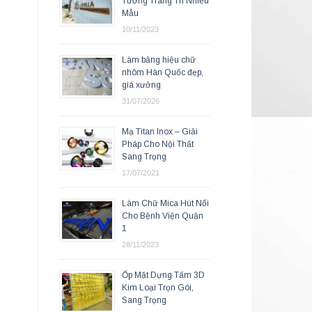
Tường Trang Trí Nhiều
Mẫu
10/11/2023
Làm bảng hiệu chữ
nhôm Hàn Quốc đẹp,
giá xưởng
31/07/2026
Mạ Titan Inox – Giải
Pháp Cho Nội Thất
Sang Trọng
17/07/2021
Làm Chữ Mica Hút Nổi
Cho Bệnh Viện Quận
1
28/11/2023
Ốp Mặt Dựng Tấm 3D
Kim Loại Trọn Gói,
Sang Trọng