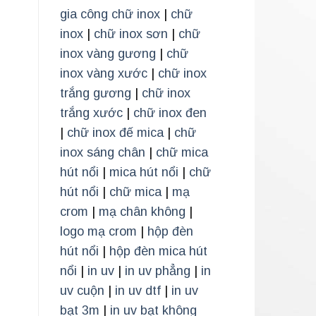
gia công chữ inox
|
chữ
inox
|
chữ inox sơn
|
chữ
inox vàng gương
|
chữ
inox vàng xước
|
chữ inox
trắng gương
|
chữ inox
trắng xước
|
chữ inox đen
|
chữ inox đế mica
|
chữ
inox sáng chân
|
chữ mica
hút nổi
|
mica hút nổi
|
chữ
hút nổi
|
chữ mica
|
mạ
crom
|
mạ chân không
|
logo mạ crom
|
hộp đèn
hút nổi
|
hộp đèn mica hút
nổi
|
in uv
|
in uv phẳng
|
in
uv cuộn
|
in uv dtf
|
in uv
bạt 3m
|
in uv bạt không