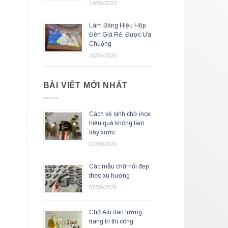
14/06/2023
Làm Bảng Hiệu Hộp
Đèn Giá Rẻ, Được Ưa
Chuộng
20/04/2024
BÀI VIẾT MỚI NHẤT
Cách vệ sinh chữ inox
hiệu quả không làm
trầy xước
07/08/2026
Các mẫu chữ nổi đẹp
theo xu hướng
07/08/2026
Chữ Alu dán tường
trang trí thi công