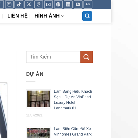
LIÊN HỆ
HÌNH ẢNH
DỰ ÁN
Làm Bảng Hiệu Khách
Sạn – Dự Án VinPearl
Luxury Hotel
Landmark 81
11/07/2021
Làm Biển Cấm Đỗ Xe
Vinhomes Grand Park