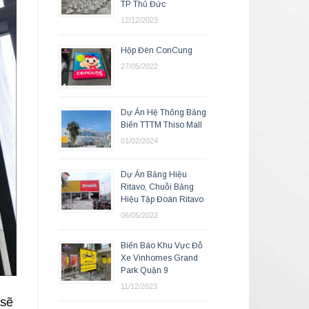
TP Thủ Đức
12/12/2023
Hộp Đèn ConCung
27/05/2022
Dự Án Hệ Thống Bảng
Biển TTTM Thiso Mall
01/02/2024
Dự Án Bảng Hiệu
Ritavo, Chuỗi Bảng
Hiệu Tập Đoàn Ritavo
06/05/2022
Biển Báo Khu Vực Đỗ
Xe Vinhomes Grand
Park Quận 9
11/12/2023
 sẽ