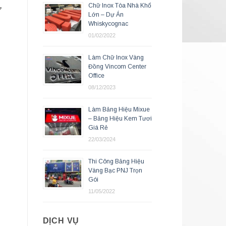
Chữ Inox Tòa Nhà Khổ
ự
Lớn – Dự Án
Whiskycognac
01/02/2022
Làm Chữ Inox Vàng
Đồng Vincom Center
Office
08/12/2023
Làm Bảng Hiệu Mixue
– Bảng Hiệu Kem Tươi
Giá Rẻ
22/03/2024
Thi Công Bảng Hiệu
Vàng Bạc PNJ Trọn
Gói
11/05/2022
DỊCH VỤ