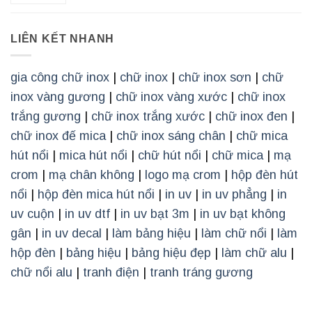
LIÊN KẾT NHANH
gia công chữ inox
|
chữ inox
|
chữ inox sơn
|
chữ
inox vàng gương
|
chữ inox vàng xước
|
chữ inox
trắng gương
|
chữ inox trắng xước
|
chữ inox đen
|
chữ inox đế mica
|
chữ inox sáng chân
|
chữ mica
hút nổi
|
mica hút nổi
|
chữ hút nổi
|
chữ mica
|
mạ
crom
|
mạ chân không
|
logo mạ crom
|
hộp đèn hút
nổi
|
hộp đèn mica hút nổi
|
in uv
|
in uv phẳng
|
in
uv cuộn
|
in uv dtf
|
in uv bạt 3m
|
in uv bạt không
gân
|
in uv decal
|
làm bảng hiệu
|
làm chữ nổi
|
làm
hộp đèn
|
bảng hiệu
|
bảng hiệu đẹp
|
làm chữ alu
|
chữ nổi alu
|
tranh điện
|
tranh tráng gương