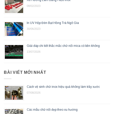
Xu Hướng Làm Bảng Hiệu Inox
08/02/2023
In UV Hộp Đèn Bạt Hồng Trà Ngô Gia
30/06/2023
Giải đáp chi tiết thắc mắc chữ nổi mica có bền không
13/07/2026
BÀI VIẾT MỚI NHẤT
Cách vệ sinh chữ inox hiệu quả không làm trầy xước
07/08/2026
Các mẫu chữ nổi đẹp theo xu hướng