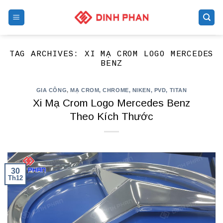
Skip
to
content
TAG ARCHIVES:
XI MẠ CROM LOGO MERCEDES
BENZ
GIA CÔNG
,
MẠ CROM, CHROME, NIKEN, PVD, TITAN
Xi Mạ Crom Logo Mercedes Benz
Theo Kích Thước
30
Th12