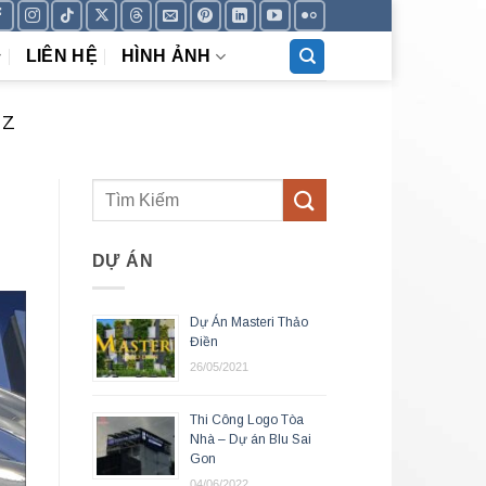
LIÊN HỆ
HÌNH ẢNH
NZ
DỰ ÁN
Dự Án Masteri Thảo
Điền
26/05/2021
Thi Công Logo Tòa
Nhà – Dự án Blu Sai
Gon
04/06/2022