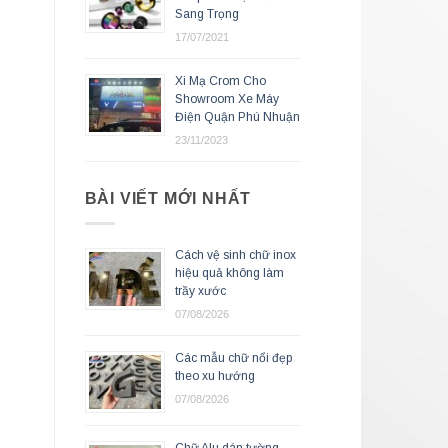
Sang Trọng
17/07/2021
Xi Mạ Crom Cho
Showroom Xe Máy
Điện Quận Phú Nhuận
23/11/2023
BÀI VIẾT MỚI NHẤT
Cách vệ sinh chữ inox
hiệu quả không làm
trầy xước
07/08/2026
Các mẫu chữ nổi đẹp
theo xu hướng
07/08/2026
Chữ Alu dán tường