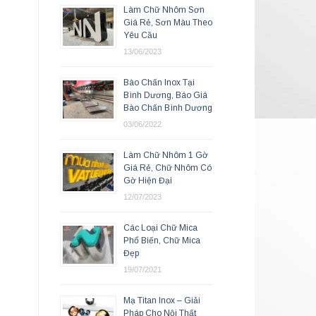
Làm Chữ Nhôm Sơn
Giá Rẻ, Sơn Màu Theo
Yêu Cầu
13/06/2023
Bào Chấn Inox Tại
Bình Dương, Báo Giá
Bào Chấn Bình Dương
03/06/2022
Làm Chữ Nhôm 1 Gờ
Giá Rẻ, Chữ Nhôm Có
Gờ Hiện Đại
12/07/2023
Các Loại Chữ Mica
Phổ Biến, Chữ Mica
Đẹp
19/07/2021
Mạ Titan Inox – Giải
Pháp Cho Nội Thất