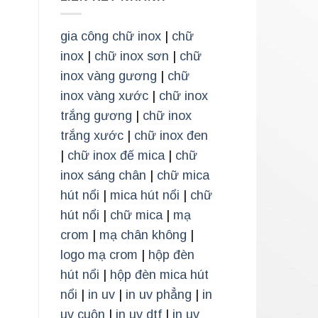
gia công chữ inox
|
chữ
inox
|
chữ inox sơn
|
chữ
inox vàng gương
|
chữ
inox vàng xước
|
chữ inox
trắng gương
|
chữ inox
trắng xước
|
chữ inox đen
|
chữ inox đế mica
|
chữ
inox sáng chân
|
chữ mica
hút nổi
|
mica hút nổi
|
chữ
hút nổi
|
chữ mica
|
mạ
crom
|
mạ chân không
|
logo mạ crom
|
hộp đèn
hút nổi
|
hộp đèn mica hút
nổi
|
in uv
|
in uv phẳng
|
in
uv cuộn
|
in uv dtf
|
in uv