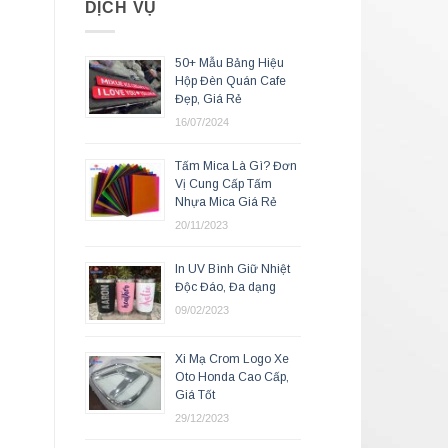
DỊCH VỤ
50+ Mẫu Bảng Hiệu
Hộp Đèn Quán Cafe
Đẹp, Giá Rẻ
16/07/2024
Tấm Mica Là Gì? Đơn
Vị Cung Cấp Tấm
Nhựa Mica Giá Rẻ
20/11/2023
In UV Bình Giữ Nhiệt
Độc Đáo, Đa dạng
09/02/2023
Xi Mạ Crom Logo Xe
Oto Honda Cao Cấp,
Giá Tốt
29/12/2023