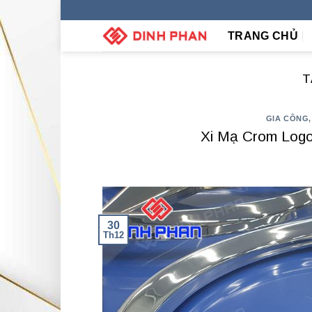
Skip
to
TRANG CHỦ
content
T
GIA CÔNG
Xi Mạ Crom Log
30
Th12