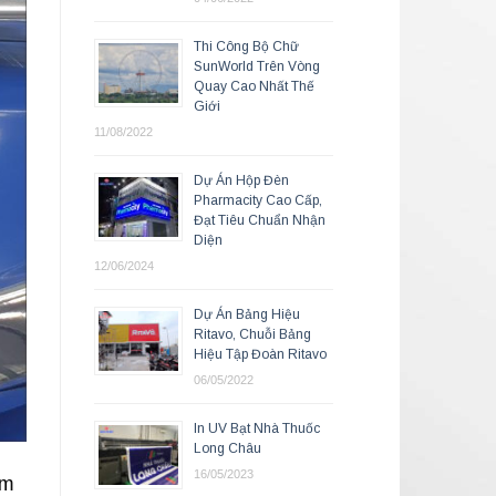
Thi Công Bộ Chữ
SunWorld Trên Vòng
Quay Cao Nhất Thế
Giới
11/08/2022
Dự Án Hộp Đèn
Pharmacity Cao Cấp,
Đạt Tiêu Chuẩn Nhận
Diện
12/06/2024
Dự Án Bảng Hiệu
Ritavo, Chuỗi Bảng
Hiệu Tập Đoàn Ritavo
06/05/2022
In UV Bạt Nhà Thuốc
Long Châu
16/05/2023
ăm