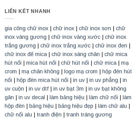
LIÊN KẾT NHANH
gia công chữ inox
|
chữ inox
|
chữ inox sơn
|
chữ
inox vàng gương
|
chữ inox vàng xước
|
chữ inox
trắng gương
|
chữ inox trắng xước
|
chữ inox đen
|
chữ inox đế mica
|
chữ inox sáng chân
|
chữ mica
hút nổi
|
mica hút nổi
|
chữ hút nổi
|
chữ mica
|
mạ
crom
|
mạ chân không
|
logo mạ crom
|
hộp đèn hút
nổi
|
hộp đèn mica hút nổi
|
in uv
|
in uv phẳng
|
in
uv cuộn
|
in uv dtf
|
in uv bạt 3m
|
in uv bạt không
gân
|
in uv decal
|
làm bảng hiệu
|
làm chữ nổi
|
làm
hộp đèn
|
bảng hiệu
|
bảng hiệu đẹp
|
làm chữ alu
|
chữ nổi alu
|
tranh điện
|
tranh tráng gương