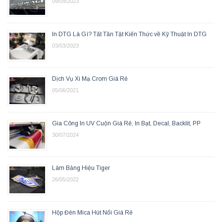
09/09/2023
In DTG Là Gì? Tất Tần Tật Kiến Thức về Kỹ Thuật In DTG
03/03/2023
Dịch Vụ Xi Mạ Crom Giá Rẻ
05/06/2021
Gia Công In UV Cuộn Giá Rẻ, In Bạt, Decal, Backlit, PP
30/07/2024
Làm Bảng Hiệu Tiger
26/05/2022
Hộp Đèn Mica Hút Nổi Giá Rẻ