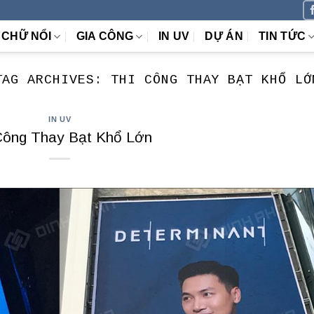
CHỮ NỔI
GIA CÔNG
IN UV
DỰ ÁN
TIN TỨC
TAG ARCHIVES:
THI CÔNG THAY BẠT KHỔ LỚ
IN UV
Công Thay Bạt Khổ Lớn