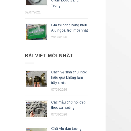
Crom Logo Sang
Trọng
09/07/2021
Giá thi công bảng hiệu
Alu ngoài trời mới nhất
20/06/2026
BÀI VIẾT MỚI NHẤT
Cách vệ sinh chữ inox
hiệu quả không làm
trầy xước
07/08/2026
Các mẫu chữ nổi đẹp
theo xu hướng
07/08/2026
Chữ Alu dán tường