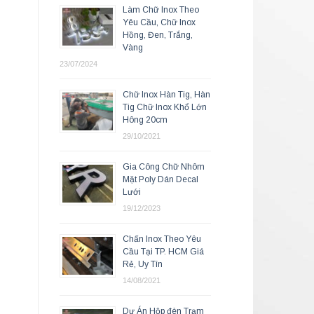
Làm Chữ Inox Theo
Yêu Cầu, Chữ Inox
Hồng, Đen, Trắng,
Vàng
23/07/2024
Chữ Inox Hàn Tig, Hàn
Tig Chữ Inox Khổ Lớn
Hông 20cm
29/10/2021
Gia Công Chữ Nhôm
Mặt Poly Dán Decal
Lưới
19/12/2023
Chấn Inox Theo Yêu
Cầu Tại TP. HCM Giá
Rẻ, Uy Tín
14/08/2021
Dự Án Hộp đèn Trạm