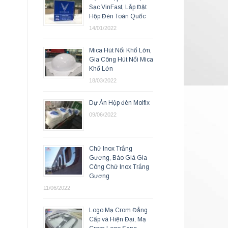
Sạc VinFast, Lắp Đặt
Hộp Đèn Toàn Quốc
14/01/2022
Mica Hút Nổi Khổ Lớn,
Gia Công Hút Nổi Mica
Khổ Lớn
18/03/2022
Dự Án Hộp đèn Molfix
09/06/2022
Chữ Inox Trắng
Gương, Báo Giá Gia
Công Chữ Inox Trắng
Gương
11/06/2022
Logo Mạ Crom Đẳng
Cấp và Hiện Đại, Mạ