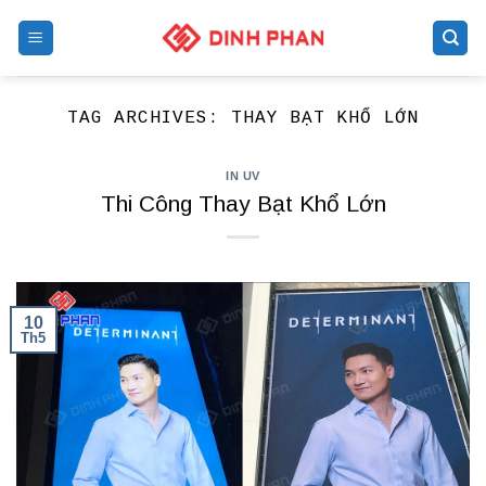
Skip
to
content
TAG ARCHIVES:
THAY BẠT KHỔ LỚN
IN UV
Thi Công Thay Bạt Khổ Lớn
10
Th5