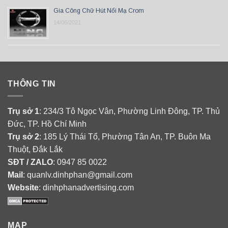
Gia Công Chữ Hút Nổi Mạ Crom
14/06/2021
THÔNG TIN
Trụ sở 1
: 234/3 Tô Ngọc Vân, Phường Linh Đông, TP. Thủ
Đức, TP. Hồ Chí Minh
Trụ sở 2
: 185 Lý Thái Tổ, Phường Tân An, TP. Buôn Ma
Thuột, Đắk Lắk
SĐT / ZALO
: 0947 85 0022
Mail
: quanlv.dinhphan@gmail.com
Website
: dinhphanadvertising.com
MAP