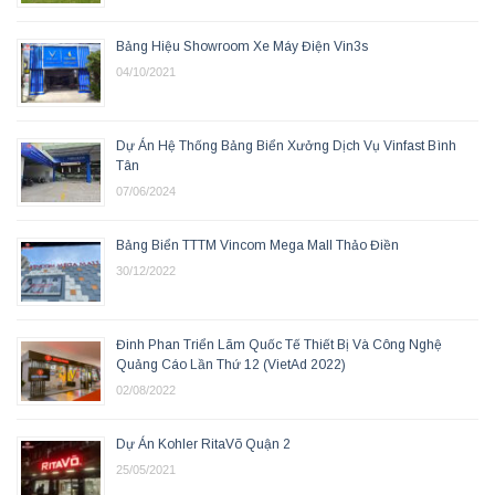
Bảng Hiệu Showroom Xe Máy Điện Vin3s
04/10/2021
Dự Án Hệ Thống Bảng Biển Xưởng Dịch Vụ Vinfast Bình
Tân
07/06/2024
Bảng Biển TTTM Vincom Mega Mall Thảo Điền
30/12/2022
Đinh Phan Triển Lãm Quốc Tế Thiết Bị Và Công Nghệ
Quảng Cáo Lần Thứ 12 (VietAd 2022)
02/08/2022
Dự Án Kohler RitaVõ Quận 2
25/05/2021