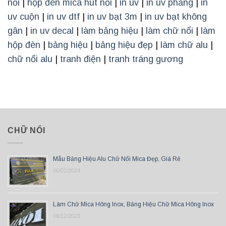
nổi
|
hộp đèn mica hút nổi
|
in uv
|
in uv phẳng
|
in
uv cuộn
|
in uv dtf
|
in uv bạt 3m
|
in uv bạt không
gân
|
in uv decal
|
làm bảng hiệu
|
làm chữ nổi
|
làm
hộp đèn
|
bảng hiệu
|
bảng hiệu đẹp
|
làm chữ alu
|
chữ nổi alu
|
tranh điện
|
tranh tráng gương
CHỮ NỔI
Mẫu Bảng Hiệu Alu Chữ Nổi Mica Đẹp, Giá Rẻ
06/01/2024
Làm Chữ Mica Hông Inox, Bảng Hiệu Chữ Mica Hông Inox
09/12/2023