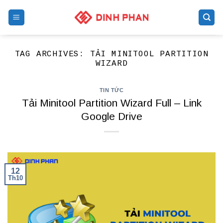
Skip
to
content
TAG ARCHIVES:
TẢI MINITOOL PARTITION
WIZARD
TIN TỨC
Tải Minitool Partition Wizard Full – Link
Google Drive
12
Th10