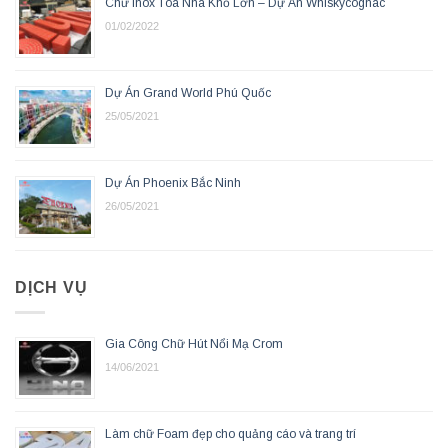
Chữ Inox Tòa Nhà Khổ Lớn – Dự Án Whiskycognac
01/02/2022
Dự Án Grand World Phú Quốc
25/05/2021
Dự Án Phoenix Bắc Ninh
26/05/2021
DỊCH VỤ
Gia Công Chữ Hút Nổi Mạ Crom
14/06/2021
Làm chữ Foam đẹp cho quảng cáo và trang trí