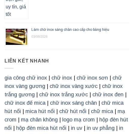
Làm chữ inox sáng chân cao cấp cho bảng hiệu
03/08/2026
LIÊN KẾT NHANH
gia công chữ inox
|
chữ inox
|
chữ inox sơn
|
chữ
inox vàng gương
|
chữ inox vàng xước
|
chữ inox
trắng gương
|
chữ inox trắng xước
|
chữ inox đen
|
chữ inox đế mica
|
chữ inox sáng chân
|
chữ mica
hút nổi
|
mica hút nổi
|
chữ hút nổi
|
chữ mica
|
mạ
crom
|
mạ chân không
|
logo mạ crom
|
hộp đèn hút
nổi
|
hộp đèn mica hút nổi
|
in uv
|
in uv phẳng
|
in