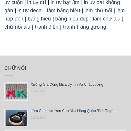
uv cuộn
|
in uv dtf
|
in uv bạt 3m
|
in uv bạt không
gân
|
in uv decal
|
làm bảng hiệu
|
làm chữ nổi
|
làm
hộp đèn
|
bảng hiệu
|
bảng hiệu đẹp
|
làm chữ alu
|
chữ nổi alu
|
tranh điện
|
tranh tráng gương
CHỮ NỔI
Xưởng Gia Công Mica Uy Tín Và Chất Lượng
25/05/2021
Làm Chữ Inox Đen Cho Nhà Hàng Quận Bình Thạnh
21/11/2023