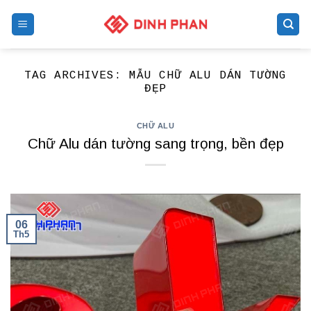
Skip
to
content
TAG ARCHIVES:
MẪU CHỮ ALU DÁN TƯỜNG
ĐẸP
CHỮ ALU
Chữ Alu dán tường sang trọng, bền đẹp
06
Th5