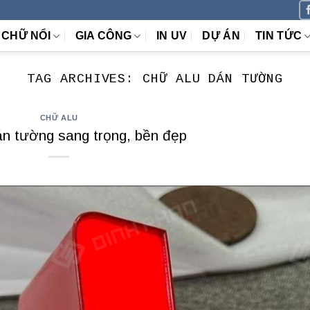
CHỮ NỔI
GIA CÔNG
IN UV
DỰ ÁN
TIN TỨC
TAG ARCHIVES:
CHỮ ALU DÁN TƯỜNG
CHỮ ALU
án tường sang trọng, bền đẹp