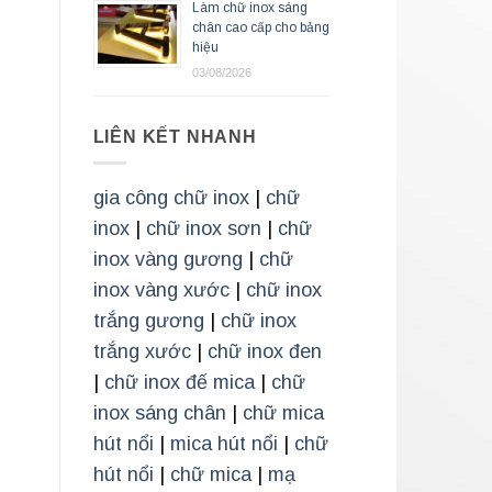
Làm chữ inox sáng
chân cao cấp cho bảng
hiệu
03/08/2026
LIÊN KẾT NHANH
gia công chữ inox
|
chữ
inox
|
chữ inox sơn
|
chữ
inox vàng gương
|
chữ
inox vàng xước
|
chữ inox
trắng gương
|
chữ inox
trắng xước
|
chữ inox đen
|
chữ inox đế mica
|
chữ
inox sáng chân
|
chữ mica
hút nổi
|
mica hút nổi
|
chữ
hút nổi
|
chữ mica
|
mạ