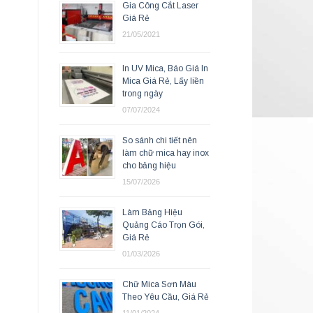
Gia Công Cắt Laser
Giá Rẻ
21/05/2021
In UV Mica, Báo Giá In
Mica Giá Rẻ, Lấy liền
trong ngày
07/07/2024
So sánh chi tiết nên
làm chữ mica hay inox
cho bảng hiệu
15/07/2026
Làm Bảng Hiệu
Quảng Cáo Trọn Gói,
Giá Rẻ
01/03/2026
Chữ Mica Sơn Màu
Theo Yêu Cầu, Giá Rẻ