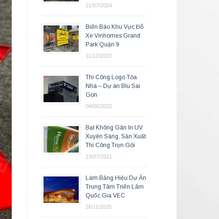
21/07/2024
Biển Báo Khu Vực Đỗ
Xe Vinhomes Grand
Park Quận 9
11/12/2023
Thi Công Logo Tòa
Nhà – Dự án Blu Sai
Gon
04/06/2022
Bạt Không Gân In UV
Xuyên Sáng, Sản Xuất
Thi Công Trọn Gói
19/07/2021
Làm Bảng Hiệu Dự Án
Trung Tâm Triển Lãm
Quốc Gia VEC
26/11/2025