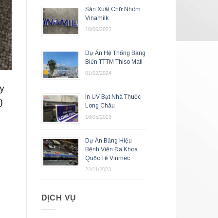
Sản Xuất Chữ Nhôm
Vinamilk
10/06/2022
Dự Án Hệ Thống Bảng
Biển TTTM Thiso Mall
01/02/2024
y
In UV Bạt Nhà Thuốc
)
Long Châu
16/05/2023
Dự Án Bảng Hiệu
Bệnh Viện Đa Khoa
Quốc Tế Vinmec
22/11/2023
DỊCH VỤ