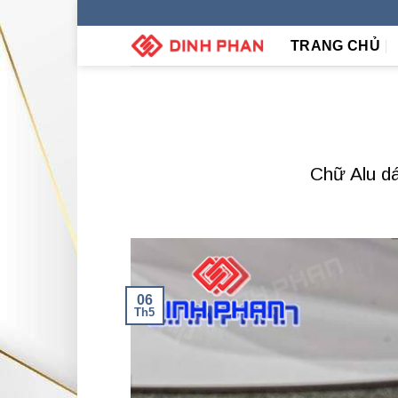
Skip
to
TRANG CHỦ
content
Chữ Alu d
06
Th5