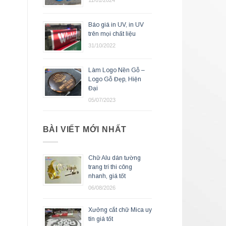
11/01/2024
Báo giá in UV, in UV
trên mọi chất liệu
31/10/2022
Làm Logo Nền Gỗ –
Logo Gỗ Đẹp, Hiện
Đại
05/07/2023
BÀI VIẾT MỚI NHẤT
Chữ Alu dán tường
trang trí thi công
nhanh, giá tốt
06/08/2026
Xưởng cắt chữ Mica uy
tín giá tốt