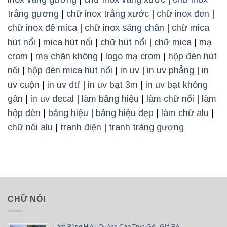
trắng gương
|
chữ inox trắng xước
|
chữ inox đen
|
chữ inox đế mica
|
chữ inox sáng chân
|
chữ mica
hút nổi
|
mica hút nổi
|
chữ hút nổi
|
chữ mica
|
mạ
crom
|
mạ chân không
|
logo mạ crom
|
hộp đèn hút
nổi
|
hộp đèn mica hút nổi
|
in uv
|
in uv phẳng
|
in
uv cuộn
|
in uv dtf
|
in uv bạt 3m
|
in uv bạt không
gân
|
in uv decal
|
làm bảng hiệu
|
làm chữ nổi
|
làm
hộp đèn
|
bảng hiệu
|
bảng hiệu đẹp
|
làm chữ alu
|
chữ nổi alu
|
tranh điện
|
tranh tráng gương
CHỮ NỔI