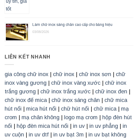
Làm chữ inox sáng chân cao cấp cho bảng hiệu
03/08/2026
LIÊN KẾT NHANH
gia công chữ inox
|
chữ inox
|
chữ inox sơn
|
chữ
inox vàng gương
|
chữ inox vàng xước
|
chữ inox
trắng gương
|
chữ inox trắng xước
|
chữ inox đen
|
chữ inox đế mica
|
chữ inox sáng chân
|
chữ mica
hút nổi
|
mica hút nổi
|
chữ hút nổi
|
chữ mica
|
mạ
crom
|
mạ chân không
|
logo mạ crom
|
hộp đèn hút
nổi
|
hộp đèn mica hút nổi
|
in uv
|
in uv phẳng
|
in
uv cuộn
|
in uv dtf
|
in uv bạt 3m
|
in uv bạt không