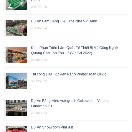
Hiểm
03/07/2023
Dự Án Làm Bảng Hiệu Tòa Nhà VP Bank
23/03/2024
Đinh Phan Triển Lãm Quốc Tế Thiết Bị Và Công Nghệ
Quảng Cáo Lần Thứ 12 (VietAd 2022)
02/08/2022
Thi công 108 Hộp đèn Pano Vinfast Toàn Quốc
30/12/2022
Dự Án Bảng Hiệu Autograph Collection – Vinpearl
Landmark 81
25/10/2023
Dự Án Showroom VinFast