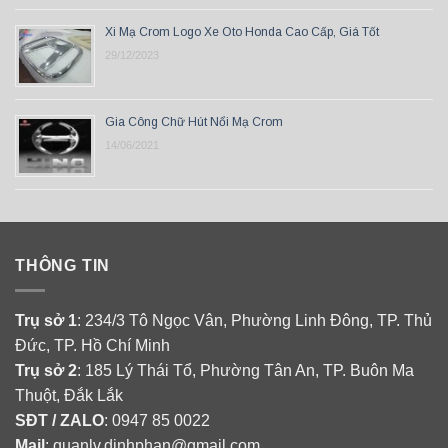
Xi Mạ Crom Logo Xe Oto Honda Cao Cấp, Giá Tốt
29/12/2023
Gia Công Chữ Hút Nổi Mạ Crom
14/06/2021
THÔNG TIN
Trụ sở 1
: 234/3 Tô Ngọc Vân, Phường Linh Đông, TP. Thủ
Đức, TP. Hồ Chí Minh
Trụ sở 2
: 185 Lý Thái Tổ, Phường Tân An, TP. Buôn Ma
Thuột, Đắk Lắk
SĐT / ZALO
: 0947 85 0022
Mail
: quanlv.dinhphan@gmail.com