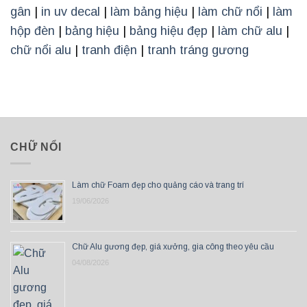
gân
|
in uv decal
|
làm bảng hiệu
|
làm chữ nổi
|
làm
hộp đèn
|
bảng hiệu
|
bảng hiệu đẹp
|
làm chữ alu
|
chữ nổi alu
|
tranh điện
|
tranh tráng gương
CHỮ NỔI
Làm chữ Foam đẹp cho quảng cáo và trang trí
19/06/2026
Chữ Alu gương đẹp, giá xưởng, gia công theo yêu cầu
04/08/2026