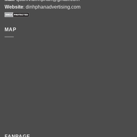
Website
: dinhphanadvertising.com
MAP
FANPAGE