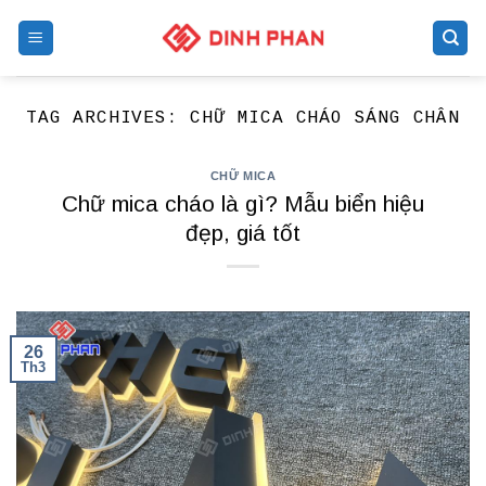
Skip
to
content
TAG ARCHIVES:
CHỮ MICA CHÁO SÁNG CHÂN
CHỮ MICA
Chữ mica cháo là gì? Mẫu biển hiệu
đẹp, giá tốt
26
Th3