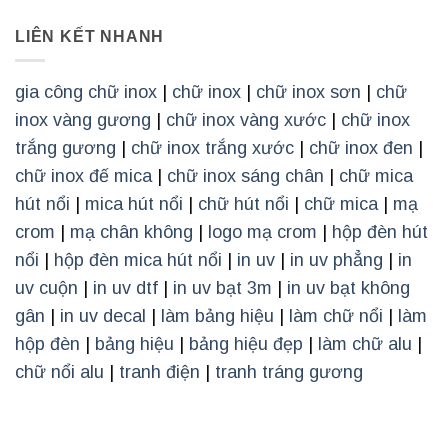
LIÊN KẾT NHANH
gia công chữ inox
|
chữ inox
|
chữ inox sơn
|
chữ
inox vàng gương
|
chữ inox vàng xước
|
chữ inox
trắng gương
|
chữ inox trắng xước
|
chữ inox đen
|
chữ inox đế mica
|
chữ inox sáng chân
|
chữ mica
hút nổi
|
mica hút nổi
|
chữ hút nổi
|
chữ mica
|
mạ
crom
|
mạ chân không
|
logo mạ crom
|
hộp đèn hút
nổi
|
hộp đèn mica hút nổi
|
in uv
|
in uv phẳng
|
in
uv cuộn
|
in uv dtf
|
in uv bạt 3m
|
in uv bạt không
gân
|
in uv decal
|
làm bảng hiệu
|
làm chữ nổi
|
làm
hộp đèn
|
bảng hiệu
|
bảng hiệu đẹp
|
làm chữ alu
|
chữ nổi alu
|
tranh điện
|
tranh tráng gương