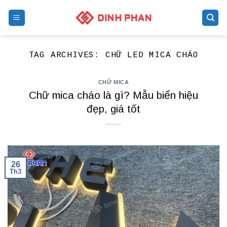
Skip
to
content
TAG ARCHIVES:
CHỮ LED MICA CHÁO
CHỮ MICA
Chữ mica cháo là gì? Mẫu biển hiệu
đẹp, giá tốt
26
Th3