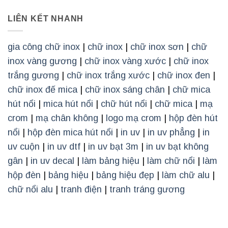
LIÊN KẾT NHANH
gia công chữ inox
|
chữ inox
|
chữ inox sơn
|
chữ
inox vàng gương
|
chữ inox vàng xước
|
chữ inox
trắng gương
|
chữ inox trắng xước
|
chữ inox đen
|
chữ inox đế mica
|
chữ inox sáng chân
|
chữ mica
hút nổi
|
mica hút nổi
|
chữ hút nổi
|
chữ mica
|
mạ
crom
|
mạ chân không
|
logo mạ crom
|
hộp đèn hút
nổi
|
hộp đèn mica hút nổi
|
in uv
|
in uv phẳng
|
in
uv cuộn
|
in uv dtf
|
in uv bạt 3m
|
in uv bạt không
gân
|
in uv decal
|
làm bảng hiệu
|
làm chữ nổi
|
làm
hộp đèn
|
bảng hiệu
|
bảng hiệu đẹp
|
làm chữ alu
|
chữ nổi alu
|
tranh điện
|
tranh tráng gương