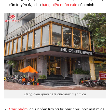
cần truyền đạt cho
bảng hiệu quán cafe
của mình
.
Bảng hiệu quán cafe chữ inox mặt mica
Chữ nhôm
: chữ nhôm tương tự như chữ inox mặt mica