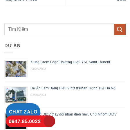
DỰ ÁN
Xi Mạ Crom Logo Thương Hiệu YSL Saint Laurent
23/06/2023
Dự Án Làm Bảng Hiệu Vinfast Phan Trọng Tuệ Hà Nội
03/07/2024
CHAT ZALO
Bộ chữ BIDV thay đổi nhận diện mới, Chữ Nhôm BIDV
0947.85.0022
30/12/2022