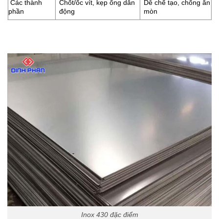
Các thành
Chốt/ốc vít, kẹp ống dẫn
Dễ chế tạo, chống ăn
phần
động
mòn
Inox 430 đặc điểm