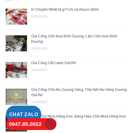
In Chuyển Nhiệt là gì? Ưu và nhược điểm
25/02/2023
Gia Công Chữ Inox Bình Dương, Làm Chữ Inox Bình
Dương
18/04/2022
Gia Công Cắt Laser Giá Rẻ
21/05/2021
Gia Công Chữ Alu Gương Vàng, Chữ Nổi Alu Vàng Gương
Giá Rẻ
12/10/2023
CHAT ZALO
Làm Chữ Mica Hông Inox, Bảng Hiệu Chữ Mica Hông Inox
0947.85.0022
09/12/2023