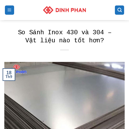
Skip
to
content
So Sánh Inox 430 và 304 –
Vật liệu nào tốt hơn?
18
Th9