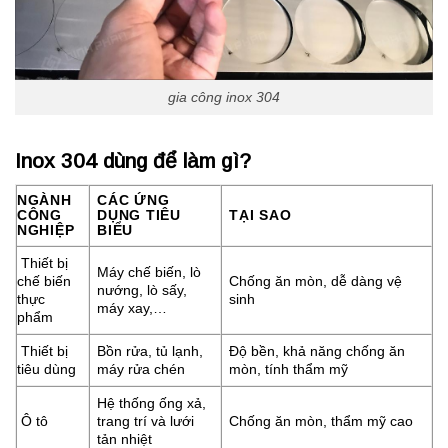
gia công inox 304
Inox 304 dùng để làm gì?
NGÀNH
CÁC ỨNG
CÔNG
DỤNG TIÊU
TẠI SAO
NGHIỆP
BIỂU
Thiết bị
Máy chế biến, lò
chế biến
Chống ăn mòn, dễ dàng vệ
nướng, lò sấy,
thực
sinh
máy xay,…
phẩm
Thiết bị
Bồn rửa, tủ lạnh,
Độ bền, khả năng chống ăn
tiêu dùng
máy rửa chén
mòn, tính thẩm mỹ
Hệ thống ống xả,
Ô tô
trang trí và lưới
Chống ăn mòn, thẩm mỹ cao
tản nhiệt