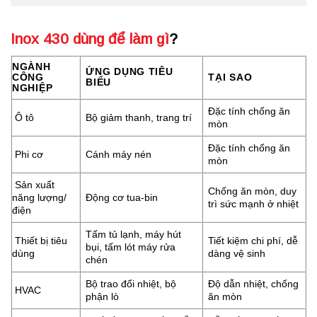
Inox 430 dùng để làm gì
?
NGÀNH
ỨNG DỤNG TIÊU
CÔNG
TẠI SAO
BIỂU
NGHIỆP
Đặc tính chống ăn
Ô tô
Bộ giảm thanh, trang trí
mòn
Đặc tính chống ăn
Phi cơ
Cánh máy nén
mòn
Sản xuất
Chống ăn mòn, duy
năng lượng/
Động cơ tua-bin
trì sức mạnh ở nhiệt
điện
Tấm tủ lạnh, máy hút
Thiết bị tiêu
Tiết kiệm chi phí, dễ
bụi, tấm lót máy rửa
dùng
dàng vệ sinh
chén
Bộ trao đổi nhiệt, bộ
Độ dẫn nhiệt, chống
HVAC
phận lò
ăn mòn