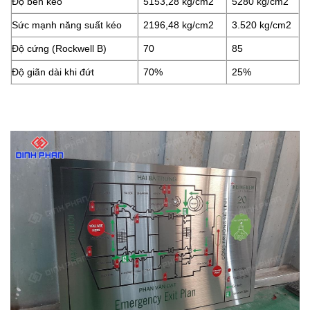
Độ bền kéo
5153,28 kg/cm2
5280 kg/cm2
Sức mạnh năng suất kéo
2196,48 kg/cm2
3.520 kg/cm2
Độ cứng (Rockwell B)
70
85
Độ giãn dài khi đứt
70%
25%