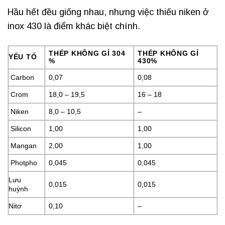
Hầu hết đều giống nhau, nhưng việc thiếu niken ở
inox 430 là điểm khác biệt chính.
THÉP KHÔNG GỈ 304
THÉP KHÔNG GỈ
YẾU TỐ
%
430%
Carbon
0,07
0,08
Crom
18,0 – 19,5
16 – 18
Niken
8,0 – 10,5
–
Silicon
1,00
1,00
Mangan
2,00
1,00
Photpho
0,045
0,045
Lưu
0,015
0,015
huỳnh
Nitơ
0,10
–