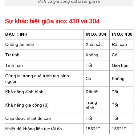
dịch vụ gia công cắt laser giá rẻ
Sự khác biệt giữa inox 430 và 304
ĐẶC TÍNH
INOX 304
INOX 430
Chống ăn mòn
Xuất sắc
Rất cao
Từ tính
Không
Có
Tính hàn
Tốt
Giới hạn
Cứng lại trong quá trình tạo hình
Có
Không
nguội
Khả năng định hình
Rất tốt
Tốt
Trung
Khả năng gia công (ủ)
Tốt
bình
Chịu được nhiệt độ cao
Tốt
Tốt
Nhiệt độ không liên tục tối đa
1562°F
1562°F