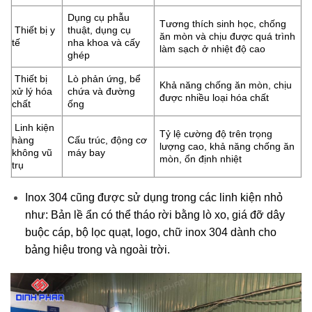
Dụng cụ phẫu
Tương thích sinh học, chống
Thiết bị y
thuật, dụng cụ
ăn mòn và chịu được quá trình
tế
nha khoa và cấy
làm sạch ở nhiệt độ cao
ghép
Thiết bị
Lò phản ứng, bể
Khả năng chống ăn mòn, chịu
xử lý hóa
chứa và đường
được nhiều loại hóa chất
chất
ống
Linh kiện
Tỷ lệ cường độ trên trọng
hàng
Cấu trúc, động cơ
lượng cao, khả năng chống ăn
không vũ
máy bay
mòn, ổn định nhiệt
trụ
Inox 304 cũng được sử dụng trong các linh kiện nhỏ
như: Bản lề ẩn có thể tháo rời bằng lò xo, giá đỡ dây
buộc cáp, bộ lọc quạt, logo, chữ inox 304 dành cho
bảng hiệu trong và ngoài trời.