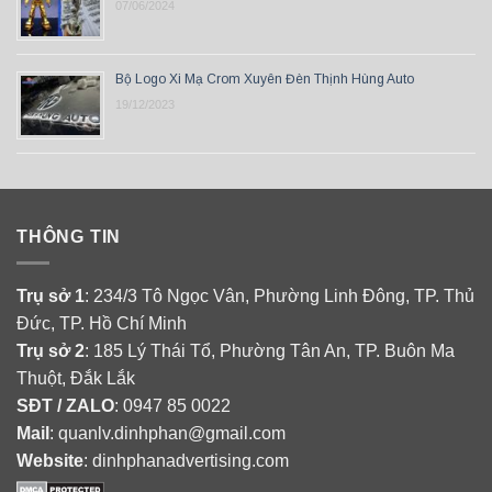
07/06/2024
Bộ Logo Xi Mạ Crom Xuyên Đèn Thịnh Hùng Auto
19/12/2023
THÔNG TIN
Trụ sở 1
: 234/3 Tô Ngọc Vân, Phường Linh Đông, TP. Thủ
Đức, TP. Hồ Chí Minh
Trụ sở 2
: 185 Lý Thái Tổ, Phường Tân An, TP. Buôn Ma
Thuột, Đắk Lắk
SĐT / ZALO
: 0947 85 0022
Mail
: quanlv.dinhphan@gmail.com
Website
: dinhphanadvertising.com