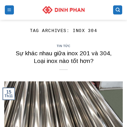
Skip
to
content
TAG ARCHIVES:
INOX 304
TIN TỨC
Sự khác nhau giữa inox 201 và 304,
Loại inox nào tốt hơn?
15
Th11