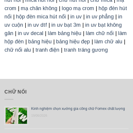
hút nổi
|
mica hút nổi
|
chữ hút nổi
|
chữ mica
|
mạ
crom
|
mạ chân không
|
logo mạ crom
|
hộp đèn hút
nổi
|
hộp đèn mica hút nổi
|
in uv
|
in uv phẳng
|
in
uv cuộn
|
in uv dtf
|
in uv bạt 3m
|
in uv bạt không
gân
|
in uv decal
|
làm bảng hiệu
|
làm chữ nổi
|
làm
hộp đèn
|
bảng hiệu
|
bảng hiệu đẹp
|
làm chữ alu
|
chữ nổi alu
|
tranh điện
|
tranh tráng gương
CHỮ NỔI
Kinh nghiệm chọn xưởng gia công chữ Fomex chất lượng
19/06/2026