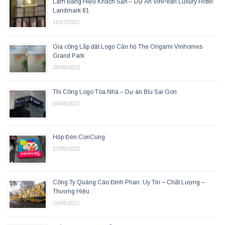
Làm Bảng Hiệu Khách Sạn – Dự Án VinPearl Luxury Hotel
Landmark 81
11/07/2021
Gia công Lắp đặt Logo Căn hộ The Origami Vinhomes
Grand Park
28/06/2023
Thi Công Logo Tòa Nhà – Dự án Blu Sai Gon
04/06/2022
Hộp Đèn ConCung
27/05/2022
Công Ty Quảng Cáo Đinh Phan: Uy Tín – Chất Lượng –
Thương Hiệu
24/05/2021