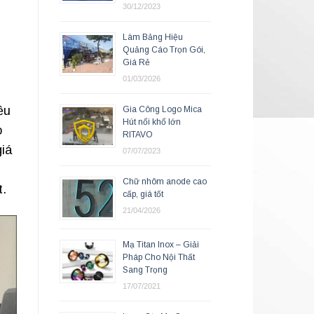
30/12/2023
Làm Bảng Hiệu
Quảng Cáo Trọn Gói,
Giá Rẻ
01/03/2026
ều
Gia Công Logo Mica
Hút nổi khổ lớn
o
RITAVO
iá
07/07/2023
Chữ nhôm anode cao
t.
cấp, giá tốt
21/04/2026
Mạ Titan Inox – Giải
Pháp Cho Nội Thất
Sang Trọng
17/07/2021