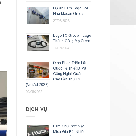
h
Dự án Làm Logo Tòa
Nhà Masan Group
27/06/2023
Logo TC Group – Logo
Thành Công Mạ Crom
11/07/2024
Đinh Phan Triển Lãm
Quốc Tế Thiết Bị Và
Công Nghệ Quảng
Cáo Lần Thứ 12
(VietAd 2022)
02/08/2022
DỊCH VỤ
Làm Chữ Inox Mặt
Mica Giá Rẻ, Nhiều