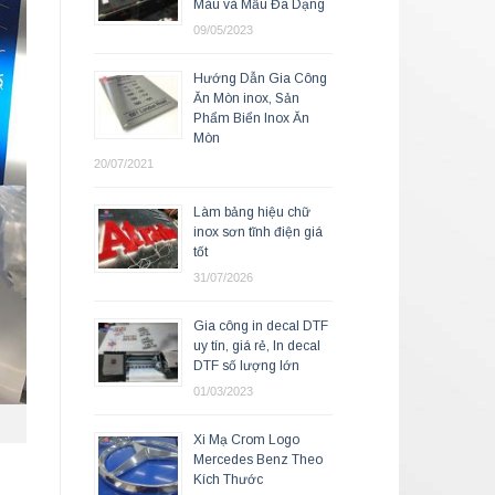
Màu và Mẫu Đa Dạng
09/05/2023
Hướng Dẫn Gia Công
Ăn Mòn inox, Sản
Phẩm Biển Inox Ăn
Mòn
20/07/2021
Làm bảng hiệu chữ
inox sơn tĩnh điện giá
tốt
31/07/2026
Gia công in decal DTF
uy tín, giá rẻ, In decal
DTF số lượng lớn
01/03/2023
Xi Mạ Crom Logo
Mercedes Benz Theo
Kích Thước