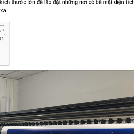
i kích thước lớn để lắp đặt những nơi có bề mặt diện tíc
 xa.
ì?