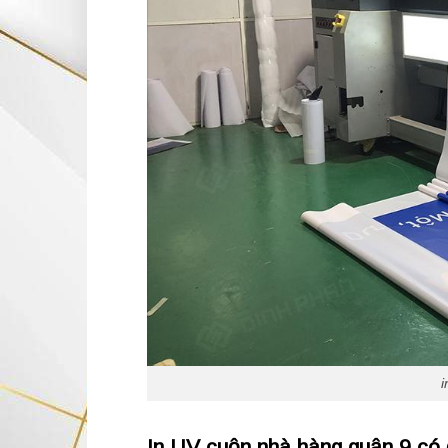
i
In UV cuộn nhà hàng quận 9 có 