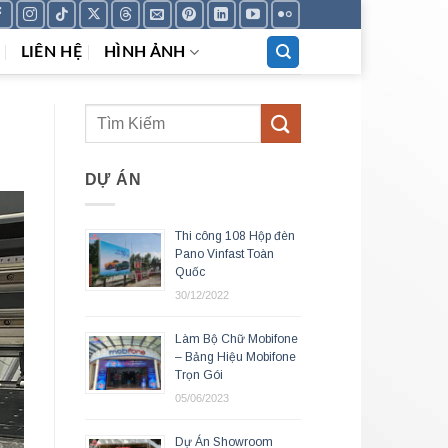
LIÊN HỆ
HÌNH ẢNH
DỰ ÁN
Thi công 108 Hộp đèn
Pano Vinfast Toàn
Quốc
30/12/2022
Làm Bộ Chữ Mobifone
– Bảng Hiệu Mobifone
Trọn Gói
05/06/2023
Dự Án Showroom