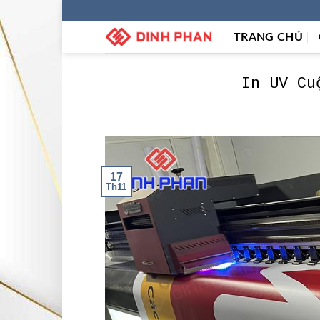
Skip
to
TRANG CHỦ
content
In UV Cu
17
Th11