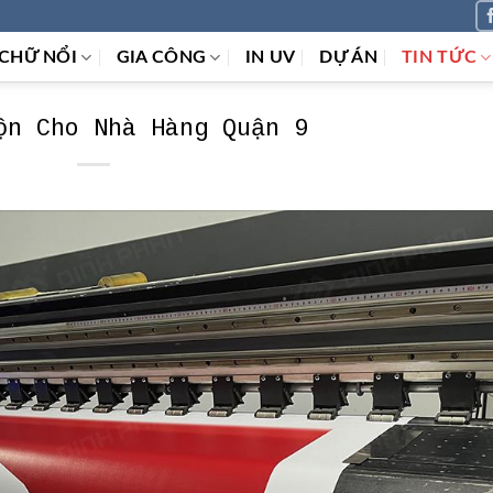
CHỮ NỔI
GIA CÔNG
IN UV
DỰ ÁN
TIN TỨC
ộn Cho Nhà Hàng Quận 9