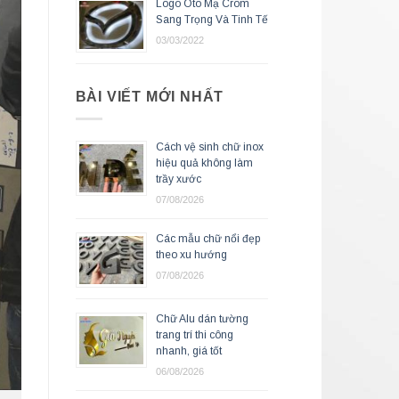
Logo Oto Mạ Crom
Sang Trọng Và Tinh Tế
03/03/2022
BÀI VIẾT MỚI NHẤT
Cách vệ sinh chữ inox
hiệu quả không làm
trầy xước
07/08/2026
Các mẫu chữ nổi đẹp
theo xu hướng
07/08/2026
Chữ Alu dán tường
trang trí thi công
nhanh, giá tốt
06/08/2026