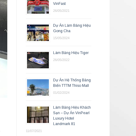
VinFast
26/05/2021
Dự Án Làm Bảng Hiệu
Gong Cha
15/05/2024
Làm Bảng Hiệu Tiger
26/05/2022
Dự Án Hệ Thống Bảng
Biển TTTM Thiso Mall
01/02/2024
Làm Bảng Hiệu Khách
Sạn – Dự Án VinPearl
Luxury Hotel
Landmark 81
t
11/07/2021