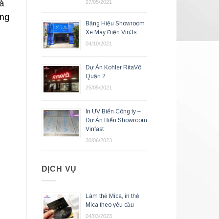
à
27/05/2021
âng
Bảng Hiệu Showroom
Xe Máy Điện Vin3s
04/10/2021
Dự Án Kohler RitaVõ
Quận 2
25/05/2021
In UV Biển Công ty –
Dự Án Biển Showroom
Vinfast
30/06/2023
DỊCH VỤ
Làm thẻ Mica, in thẻ
Mica theo yêu cầu
04/03/2023