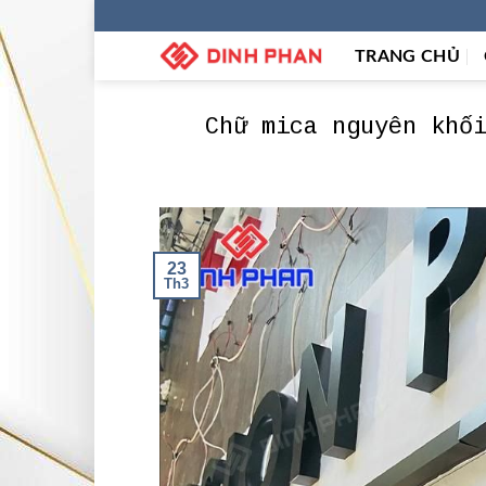
Skip
to
TRANG CHỦ
content
Chữ mica nguyên khố
23
Th3