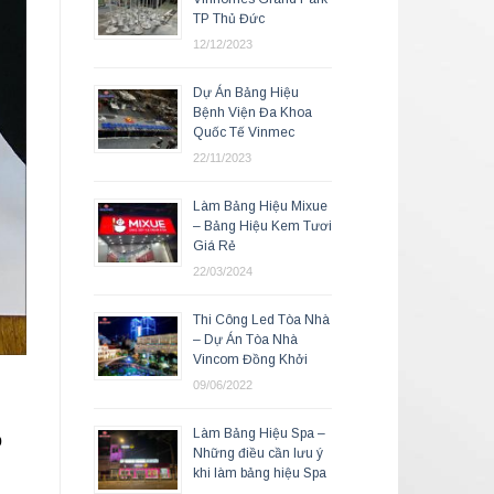
TP Thủ Đức
12/12/2023
Dự Án Bảng Hiệu
Bệnh Viện Đa Khoa
Quốc Tế Vinmec
22/11/2023
Làm Bảng Hiệu Mixue
– Bảng Hiệu Kem Tươi
Giá Rẻ
22/03/2024
Thi Công Led Tòa Nhà
– Dự Án Tòa Nhà
Vincom Đồng Khởi
09/06/2022
Làm Bảng Hiệu Spa –
ộ
Những điều cần lưu ý
khi làm bảng hiệu Spa