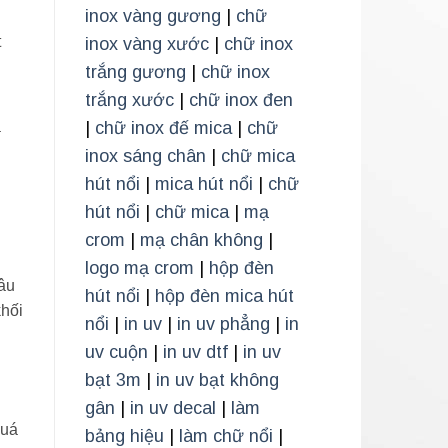
inox vàng gương
|
chữ
t
inox vàng xước
|
chữ inox
trắng gương
|
chữ inox
trắng xước
|
chữ inox đen
à
|
chữ inox đế mica
|
chữ
inox sáng chân
|
chữ mica
hút nổi
|
mica hút nổi
|
chữ
hút nổi
|
chữ mica
|
mạ
crom
|
mạ chân không
|
logo mạ crom
|
hộp đèn
lâu
hút nổi
|
hộp đèn mica hút
khối
nổi
|
in uv
|
in uv phẳng
|
in
uv cuộn
|
in uv dtf
|
in uv
bạt 3m
|
in uv bạt không
gân
|
in uv decal
|
làm
quá
bảng hiệu
|
làm chữ nổi
|