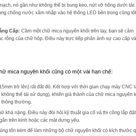
 mạch, nó gần như không thể bị bung keo, nứt vỡ hông dưới tác
năng chống nước xâm nhập vào hệ thống LED bên trong cũng tố
ẳng Cấp:
Cầm một chữ mica nguyên khối trên tay, bạn sẽ cảm
c rỗng của chữ hộp. Điều này trực tiếp phản ánh sự cao cấp v
hữ mica nguyên khối cũng có một vài hạn chế:
15mm trở lên) rất đắt đỏ. Kết hợp với thời gian chạy máy CNC 
i không thể tái sử dụng), khiến giá thành của chữ mica nguyên 
a thông thường.
ữ khá nặng. Điều này đòi hỏi kỹ thuật gia cố và thi công lắp đặt
i gắn trên kính hoặc các mặt dựng yếu.
cùng tốn kém để làm những bộ chữ nguyên khối có kích thước 