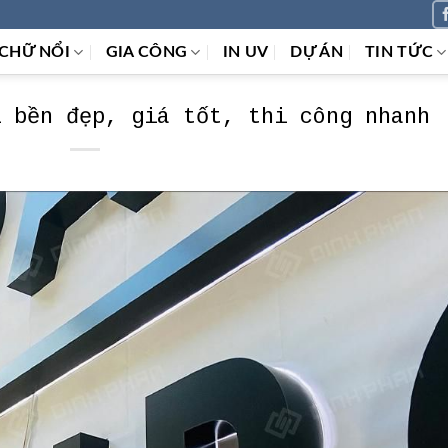
CHỮ NỔI
GIA CÔNG
IN UV
DỰ ÁN
TIN TỨC
i bền đẹp, giá tốt, thi công nhanh