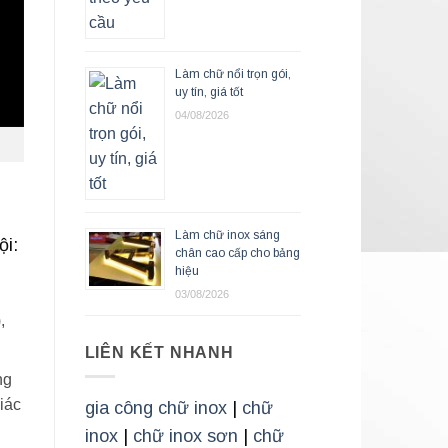
Làm chữ nổi trọn gói,
uy tín, giá tốt
04/08/2026
Làm chữ inox sáng
ội:
chân cao cấp cho bảng
hiệu
03/08/2026
,
LIÊN KẾT NHANH
ng
iác
gia công chữ inox
|
chữ
inox
|
chữ inox sơn
|
chữ