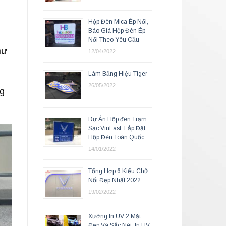
Hộp Đèn Mica Ép Nổi,
Báo Giá Hộp Đèn Ép
Nổi Theo Yêu Cầu
hư
12/04/2022
Làm Bảng Hiệu Tiger
26/05/2022
ng
Dự Án Hộp đèn Trạm
Sạc VinFast, Lắp Đặt
Hộp Đèn Toàn Quốc
14/01/2022
Tổng Hợp 6 Kiểu Chữ
Nổi Đẹp Nhất 2022
19/02/2022
Xưởng In UV 2 Mặt
Đẹp Và Sắc Nét, In UV