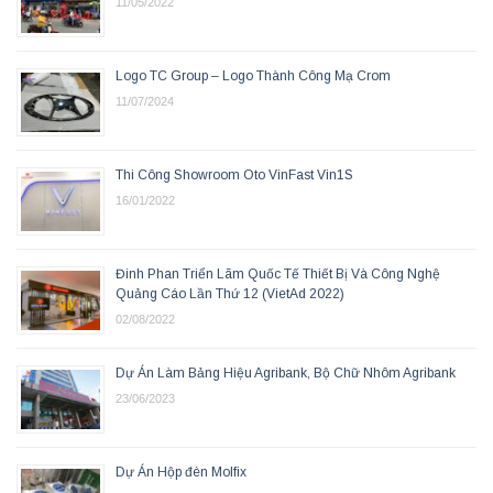
11/05/2022
Logo TC Group – Logo Thành Công Mạ Crom
11/07/2024
Thi Công Showroom Oto VinFast Vin1S
16/01/2022
Đinh Phan Triển Lãm Quốc Tế Thiết Bị Và Công Nghệ
Quảng Cáo Lần Thứ 12 (VietAd 2022)
02/08/2022
Dự Án Làm Bảng Hiệu Agribank, Bộ Chữ Nhôm Agribank
23/06/2023
Dự Án Hộp đèn Molfix