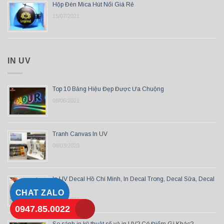
Hộp Đèn Mica Hút Nổi Giá Rẻ
15/07/2021
IN UV
Top 10 Bảng Hiệu Đẹp Được Ưa Chuộng
08/06/2021
Tranh Canvas In UV
08/03/2023
In UV Decal Hồ Chí Minh, In Decal Trong, Decal Sữa, Decal
3M
CHAT ZALO
15/10/2021
0947.85.0022
So sánh in kỹ thuật số và in UV? Có Điểm Gì Khác?