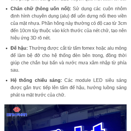
Chân chữ (hông uốn nổi):
Sử dụng các cuộn nhôm
định hình chuyên dụng (alu) để uốn dựng nổi theo viền
của mặt nhựa. Phần hông này thường có độ cao từ 3cm
đến 10cm tùy thuộc vào kích thước của nét chữ, tạo nên
hiệu ứng 3D rõ nét.
Đế hậu:
Thường được cắt từ tấm fomex hoặc alu mỏng
để làm bệ đỡ cho hệ thống đèn bên trong, đồng thời
giúp che chắn bụi bẩn và nước mưa xâm nhập từ phía
sau.
Hệ thống chiếu sáng:
Các module LED siêu sáng
được gắn trực tiếp lên tấm đế hậu, hướng luồng sáng
phát ra mặt trước của chữ.