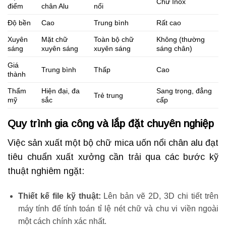
Chữ Inox
điểm
chân Alu
nổi
Độ bền
Cao
Trung bình
Rất cao
Xuyên
Mặt chữ
Toàn bộ chữ
Không (thường
sáng
xuyên sáng
xuyên sáng
sáng chân)
Giá
Trung bình
Thấp
Cao
thành
Thẩm
Hiện đại, đa
Sang trọng, đẳng
Trẻ trung
mỹ
sắc
cấp
Quy trình gia công và lắp đặt chuyên nghiệp
Việc sản xuất một bộ chữ mica uốn nổi chân alu đạt
tiêu chuẩn xuất xưởng cần trải qua các bước kỹ
thuật nghiêm ngặt:
Thiết kế file kỹ thuật:
Lên bản vẽ 2D, 3D chi tiết trên
máy tính để tính toán tỉ lệ nét chữ và chu vi viền ngoài
một cách chính xác nhất.