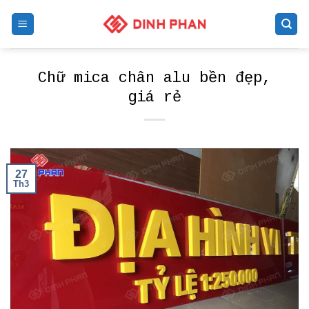
Skip
to
content
Chữ mica chân alu bền đẹp,
giá rẻ
27
Th3