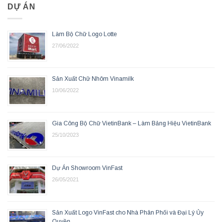
DỰ ÁN
Làm Bộ Chữ Logo Lotte
27/06/2022
Sản Xuất Chữ Nhôm Vinamilk
10/06/2022
Gia Công Bộ Chữ VietinBank – Làm Bảng Hiệu VietinBank
25/10/2023
Dự Án Showroom VinFast
26/05/2021
Sản Xuất Logo VinFast cho Nhà Phân Phối và Đại Lý Ủy
Quyền