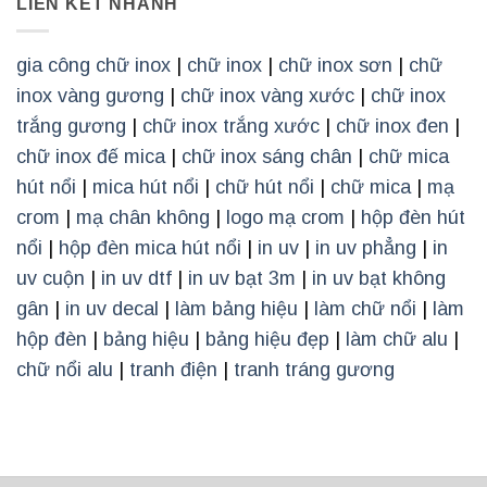
LIÊN KẾT NHANH
gia công chữ inox
|
chữ inox
|
chữ inox sơn
|
chữ
inox vàng gương
|
chữ inox vàng xước
|
chữ inox
trắng gương
|
chữ inox trắng xước
|
chữ inox đen
|
chữ inox đế mica
|
chữ inox sáng chân
|
chữ mica
hút nổi
|
mica hút nổi
|
chữ hút nổi
|
chữ mica
|
mạ
crom
|
mạ chân không
|
logo mạ crom
|
hộp đèn hút
nổi
|
hộp đèn mica hút nổi
|
in uv
|
in uv phẳng
|
in
uv cuộn
|
in uv dtf
|
in uv bạt 3m
|
in uv bạt không
gân
|
in uv decal
|
làm bảng hiệu
|
làm chữ nổi
|
làm
hộp đèn
|
bảng hiệu
|
bảng hiệu đẹp
|
làm chữ alu
|
chữ nổi alu
|
tranh điện
|
tranh tráng gương