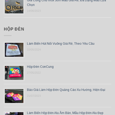
Gia Công Chữ Inox Sơn Màu Giá Rẻ, Đa Dạng Màu Lựa
Chọn
14/06/2023
HỘP ĐÈN
Làm Biển Hút Nổi Vuông Giá Rẻ, Theo Yêu Cầu
15/05/2024
Hộp Đèn ConCung
27/05/2022
Báo Giá Làm Hộp Đèn Quảng Cáo Xu Hướng, Hiện Đại
21/07/2023
Làm Biển Hộp Đèn Alu Âm Bản, Mẫu Hộp Đèn Alu Đẹp