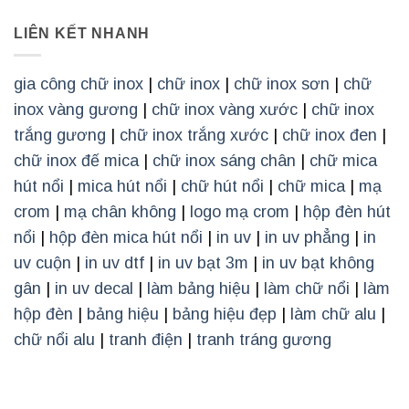
LIÊN KẾT NHANH
gia công chữ inox
|
chữ inox
|
chữ inox sơn
|
chữ
inox vàng gương
|
chữ inox vàng xước
|
chữ inox
trắng gương
|
chữ inox trắng xước
|
chữ inox đen
|
chữ inox đế mica
|
chữ inox sáng chân
|
chữ mica
hút nổi
|
mica hút nổi
|
chữ hút nổi
|
chữ mica
|
mạ
crom
|
mạ chân không
|
logo mạ crom
|
hộp đèn hút
nổi
|
hộp đèn mica hút nổi
|
in uv
|
in uv phẳng
|
in
uv cuộn
|
in uv dtf
|
in uv bạt 3m
|
in uv bạt không
gân
|
in uv decal
|
làm bảng hiệu
|
làm chữ nổi
|
làm
hộp đèn
|
bảng hiệu
|
bảng hiệu đẹp
|
làm chữ alu
|
chữ nổi alu
|
tranh điện
|
tranh tráng gương