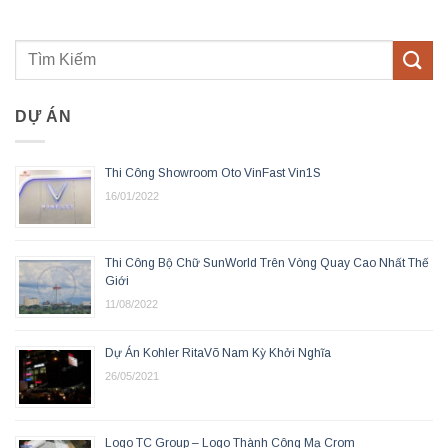
DỰ ÁN
Thi Công Showroom Oto VinFast Vin1S
16/01/2022
Thi Công Bộ Chữ SunWorld Trên Vòng Quay Cao Nhất Thế
Giới
11/08/2022
Dự Án Kohler RitaVõ Nam Kỳ Khởi Nghĩa
26/05/2021
Logo TC Group – Logo Thành Công Mạ Crom