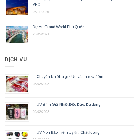
VEC
26/11/2025
Dự Án Grand World Phú Quốc
25/05/2021
DỊCH VỤ
In Chuyển Nhiệt là gì? Ưu và nhược điểm
25/02/2023
In UV Bình Giữ Nhiệt Độc Đáo, Đa dạng
09/02/2023
In UV Nón Bảo Hiểm Uy tín, Chất lượng