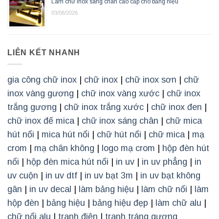
Làm chữ inox sáng chân cao cấp cho bảng hiệu
03/08/2026
LIÊN KẾT NHANH
gia công chữ inox
|
chữ inox
|
chữ inox sơn
|
chữ
inox vàng gương
|
chữ inox vàng xước
|
chữ inox
trắng gương
|
chữ inox trắng xước
|
chữ inox đen
|
chữ inox đế mica
|
chữ inox sáng chân
|
chữ mica
hút nổi
|
mica hút nổi
|
chữ hút nổi
|
chữ mica
|
mạ
crom
|
mạ chân không
|
logo mạ crom
|
hộp đèn hút
nổi
|
hộp đèn mica hút nổi
|
in uv
|
in uv phẳng
|
in
uv cuộn
|
in uv dtf
|
in uv bạt 3m
|
in uv bạt không
gân
|
in uv decal
|
làm bảng hiệu
|
làm chữ nổi
|
làm
hộp đèn
|
bảng hiệu
|
bảng hiệu đẹp
|
làm chữ alu
|
chữ nổi alu
|
tranh điện
|
tranh tráng gương