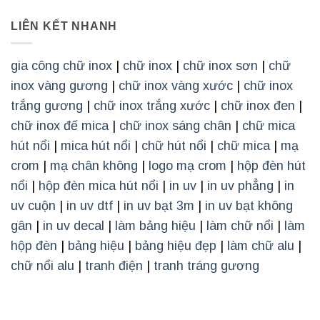
LIÊN KẾT NHANH
gia công chữ inox
|
chữ inox
|
chữ inox sơn
|
chữ
inox vàng gương
|
chữ inox vàng xước
|
chữ inox
trắng gương
|
chữ inox trắng xước
|
chữ inox đen
|
chữ inox đế mica
|
chữ inox sáng chân
|
chữ mica
hút nổi
|
mica hút nổi
|
chữ hút nổi
|
chữ mica
|
mạ
crom
|
mạ chân không
|
logo mạ crom
|
hộp đèn hút
nổi
|
hộp đèn mica hút nổi
|
in uv
|
in uv phẳng
|
in
uv cuộn
|
in uv dtf
|
in uv bạt 3m
|
in uv bạt không
gân
|
in uv decal
|
làm bảng hiệu
|
làm chữ nổi
|
làm
hộp đèn
|
bảng hiệu
|
bảng hiệu đẹp
|
làm chữ alu
|
chữ nổi alu
|
tranh điện
|
tranh tráng gương