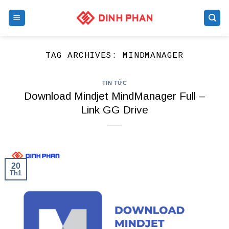
Skip
to
content
TAG ARCHIVES:
MINDMANAGER
TIN TỨC
Download Mindjet MindManager Full –
Link GG Drive
20
Th1