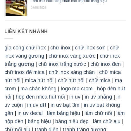
Làm chữ inox sáng chân cao cấp cho bảng hiệu
03/08/2026
LIÊN KẾT NHANH
gia công chữ inox
|
chữ inox
|
chữ inox sơn
|
chữ
inox vàng gương
|
chữ inox vàng xước
|
chữ inox
trắng gương
|
chữ inox trắng xước
|
chữ inox đen
|
chữ inox đế mica
|
chữ inox sáng chân
|
chữ mica
hút nổi
|
mica hút nổi
|
chữ hút nổi
|
chữ mica
|
mạ
crom
|
mạ chân không
|
logo mạ crom
|
hộp đèn hút
nổi
|
hộp đèn mica hút nổi
|
in uv
|
in uv phẳng
|
in
uv cuộn
|
in uv dtf
|
in uv bạt 3m
|
in uv bạt không
gân
|
in uv decal
|
làm bảng hiệu
|
làm chữ nổi
|
làm
hộp đèn
|
bảng hiệu
|
bảng hiệu đẹp
|
làm chữ alu
|
chữ nổi alu
|
tranh điện
|
tranh tráng gương