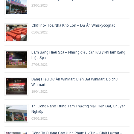
23/06/2023
Chữ Inox Tòa Nhà Khổ Lớn – Dự Án Whiskycognac
01/02/2022
Làm Bảng Hiệu Spa – Những điều cần lưu ý khi làm bảng
hiệu Spa
27/05/2021
Bảng Hiệu Dự Án WinMart, Biển Bạt WinMart, Bộ chữ
Winmart
19/04/2022
Thi Công Pano Trung Tâm Thương Mại Hiện Đại, Chuyên
Nghiệp
03/06/2022
Công Ty Quảng Cáo Đinh Phan: Uy Tín – Chất Lượng –