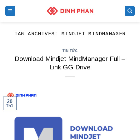
Skip
to
content
TAG ARCHIVES:
MINDJET MINDMANAGER
TIN TỨC
Download Mindjet MindManager Full –
Link GG Drive
20
Th1