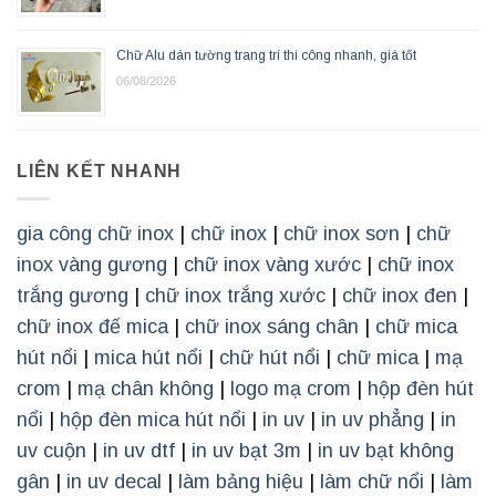
Chữ Alu dán tường trang trí thi công nhanh, giá tốt
06/08/2026
LIÊN KẾT NHANH
gia công chữ inox
|
chữ inox
|
chữ inox sơn
|
chữ
inox vàng gương
|
chữ inox vàng xước
|
chữ inox
trắng gương
|
chữ inox trắng xước
|
chữ inox đen
|
chữ inox đế mica
|
chữ inox sáng chân
|
chữ mica
hút nổi
|
mica hút nổi
|
chữ hút nổi
|
chữ mica
|
mạ
crom
|
mạ chân không
|
logo mạ crom
|
hộp đèn hút
nổi
|
hộp đèn mica hút nổi
|
in uv
|
in uv phẳng
|
in
uv cuộn
|
in uv dtf
|
in uv bạt 3m
|
in uv bạt không
gân
|
in uv decal
|
làm bảng hiệu
|
làm chữ nổi
|
làm