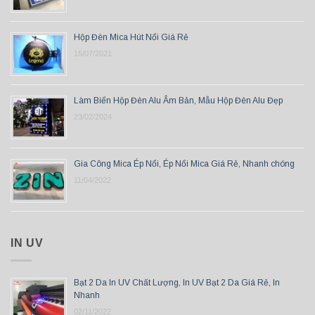
Hộp Đèn Mica Hút Nổi Giá Rẻ
15/07/2021
Làm Biển Hộp Đèn Alu Âm Bản, Mẫu Hộp Đèn Alu Đẹp
23/02/2024
Gia Công Mica Ép Nổi, Ép Nổi Mica Giá Rẻ, Nhanh chóng
11/04/2022
IN UV
Bạt 2 Da In UV Chất Lượng, In UV Bạt 2 Da Giá Rẻ, In
Nhanh
02/11/2022