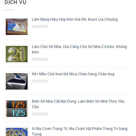
DỊCH VỤ
Làm Bảng Hiệu Hộp Đèn Giá Rẻ, Được Ưa Chuộng
20/04/2024
Làm Chữ Số Nhà, Gia Công Chữ Số Nhà Có Đèn, Không
Đèn
05/03/2022
99+ Mẫu Chữ Inox Đế Mica Cháo Sáng Chân Đẹp
23/07/2024
Biển Số Nhà Cắt Nội Dung, Làm Biển Số Nhà Theo Yêu
Cầu
10/03/2022
Xi Mạ Crom Trang Trí, Mạ Crom Vật Phẩm Trang Trí Sang
Trọng