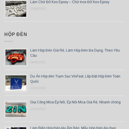
Làm Chữ Đổ Keo Epoxy – Chữ Inox Đổ Keo Epoxy
23/08/2023
HỘP ĐÈN
Làm Hộp Đèn Giá Rẻ, Làm Hộp Đèn Đa Dạng, Theo Yêu
Cầu
09/05/2023
Dự Án Hộp đèn Trạm Sạc VinFast, Lắp Đặt Hộp Đèn Toàn
Quốc
14/01/2022
Gia Công Mica Ép Nổi, Ép Nổi Mica Giá Rẻ, Nhanh chóng
11/04/2022
Làm Biển Hộp Đèn Alu Âm Bản, Mẫu Hộp Đèn Alu Đẹp