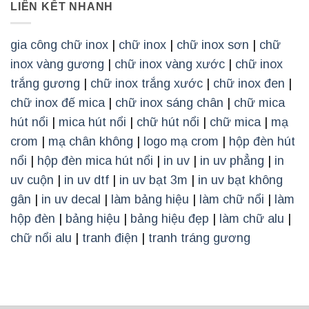
LIÊN KẾT NHANH
gia công chữ inox
|
chữ inox
|
chữ inox sơn
|
chữ
inox vàng gương
|
chữ inox vàng xước
|
chữ inox
trắng gương
|
chữ inox trắng xước
|
chữ inox đen
|
chữ inox đế mica
|
chữ inox sáng chân
|
chữ mica
hút nổi
|
mica hút nổi
|
chữ hút nổi
|
chữ mica
|
mạ
crom
|
mạ chân không
|
logo mạ crom
|
hộp đèn hút
nổi
|
hộp đèn mica hút nổi
|
in uv
|
in uv phẳng
|
in
uv cuộn
|
in uv dtf
|
in uv bạt 3m
|
in uv bạt không
gân
|
in uv decal
|
làm bảng hiệu
|
làm chữ nổi
|
làm
hộp đèn
|
bảng hiệu
|
bảng hiệu đẹp
|
làm chữ alu
|
chữ nổi alu
|
tranh điện
|
tranh tráng gương