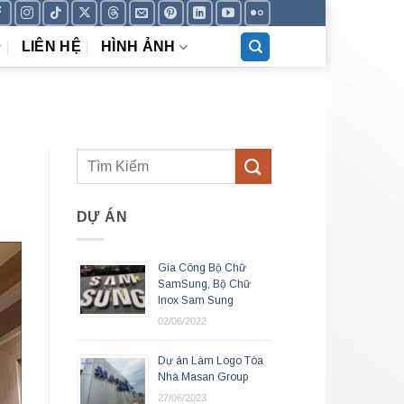
LIÊN HỆ
HÌNH ẢNH
DỰ ÁN
Gia Công Bộ Chữ
SamSung, Bộ Chữ
Inox Sam Sung
02/06/2022
Dự án Làm Logo Tòa
Nhà Masan Group
27/06/2023