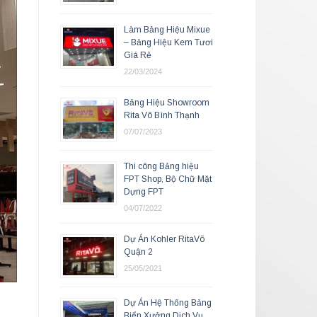
Làm Bảng Hiệu Mixue
– Bảng Hiệu Kem Tươi
Giá Rẻ
22/03/2024
Bảng Hiệu Showroom
Rita Võ Bình Thạnh
07/07/2023
Thi công Bảng hiệu
FPT Shop, Bộ Chữ Mặt
Dựng FPT
04/07/2022
Dự Án Kohler RitaVõ
Quận 2
25/05/2021
Dự Án Hệ Thống Bảng
Biển Xưởng Dịch Vụ