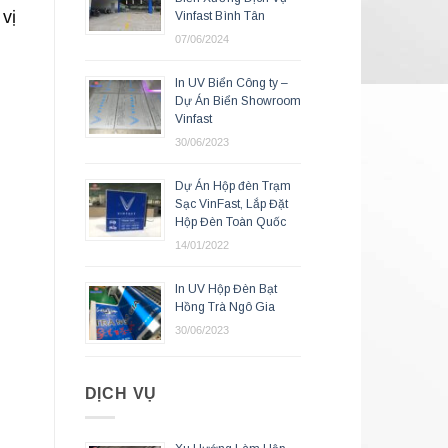
vị
Vinfast Bình Tân
07/06/2024
In UV Biển Công ty –
Dự Án Biển Showroom
Vinfast
30/06/2023
Dự Án Hộp đèn Trạm
Sạc VinFast, Lắp Đặt
Hộp Đèn Toàn Quốc
14/01/2022
In UV Hộp Đèn Bạt
Hồng Trà Ngô Gia
30/06/2023
DỊCH VỤ