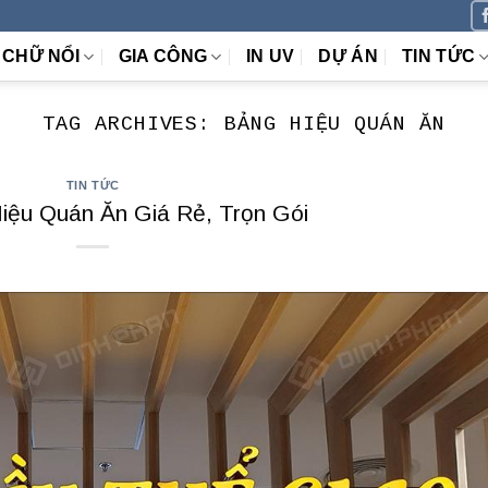
CHỮ NỔI
GIA CÔNG
IN UV
DỰ ÁN
TIN TỨC
TAG ARCHIVES:
BẢNG HIỆU QUÁN ĂN
TIN TỨC
iệu Quán Ăn Giá Rẻ, Trọn Gói