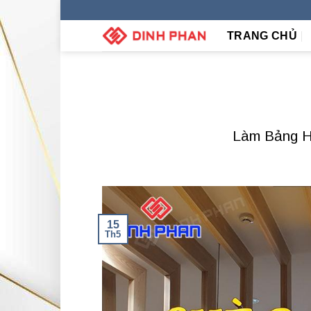
Skip
to
TRANG CHỦ
content
Làm Bảng H
15
Th5