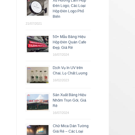
Xu Hướng Làm Hộp
Đèn Logo, Các Loại
Hộp Đèn Logo Phổ
Biến
21/07/2021
50+ Mẫu Bảng Hiệu
Hộp Đèn Quán Cafe
Đẹp, Giá Rẻ
16/07/2024
Dịch Vụ In UV trên
Chai, Lọ Chất Lượng
16/02/2023
Sản Xuất Bảng Hiệu
Nhôm Trọn Gói, Giá
Rẻ
16/07/2024
Chữ Mica Dán Tường
Giá Rẻ – Các Loại