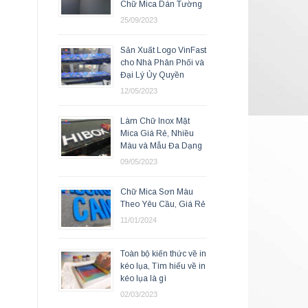
Chữ Mica Dán Tường
25/09/2023
Sản Xuất Logo VinFast
cho Nhà Phân Phối và
Đại Lý Ủy Quyền
12/05/2023
Làm Chữ Inox Mặt
Mica Giá Rẻ, Nhiều
Màu và Mẫu Đa Dạng
09/05/2023
Chữ Mica Sơn Màu
Theo Yêu Cầu, Giá Rẻ
11/01/2024
Toàn bộ kiến thức về in
kéo lụa, Tìm hiểu về in
kéo lụa là gì
02/03/2023