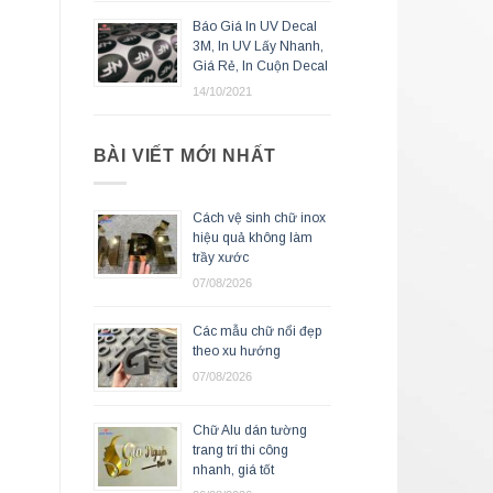
Báo Giá In UV Decal
3M, In UV Lấy Nhanh,
Giá Rẻ, In Cuộn Decal
14/10/2021
BÀI VIẾT MỚI NHẤT
Cách vệ sinh chữ inox
hiệu quả không làm
trầy xước
07/08/2026
Các mẫu chữ nổi đẹp
theo xu hướng
07/08/2026
Chữ Alu dán tường
trang trí thi công
nhanh, giá tốt