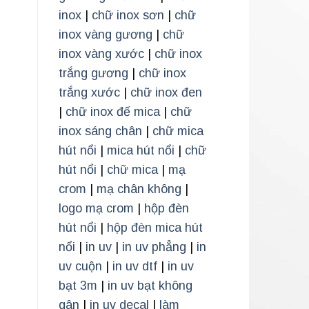
inox
|
chữ inox sơn
|
chữ
inox vàng gương
|
chữ
inox vàng xước
|
chữ inox
trắng gương
|
chữ inox
trắng xước
|
chữ inox đen
|
chữ inox đế mica
|
chữ
inox sáng chân
|
chữ mica
hút nổi
|
mica hút nổi
|
chữ
hút nổi
|
chữ mica
|
mạ
crom
|
mạ chân không
|
logo mạ crom
|
hộp đèn
hút nổi
|
hộp đèn mica hút
nổi
|
in uv
|
in uv phẳng
|
in
uv cuộn
|
in uv dtf
|
in uv
bạt 3m
|
in uv bạt không
gân
|
in uv decal
|
làm