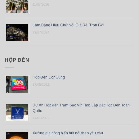
11/07/2026
Làm Bảng Hiệu Chữ Nổi Giá Rẻ, Trọn Gói
29/07/2024
HỘP ĐÈN
Hộp Đèn ConCung
27/05/2022
Dự Án Hộp đèn Trạm Sạc VinFast, Lắp Đặt Hộp Đèn Toàn
Quốc
14/01/2022
Xưởng gia công biển hút nổi theo yêu cầu