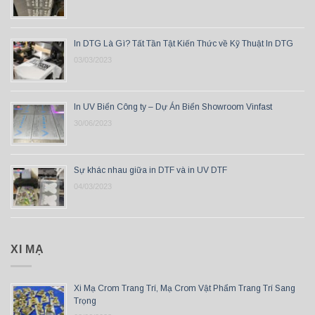
In DTG Là Gì? Tất Tần Tật Kiến Thức về Kỹ Thuật In DTG
03/03/2023
In UV Biển Công ty – Dự Án Biển Showroom Vinfast
30/06/2023
Sự khác nhau giữa in DTF và in UV DTF
04/03/2023
XI MẠ
Xi Mạ Crom Trang Trí, Mạ Crom Vật Phẩm Trang Trí Sang
Trọng