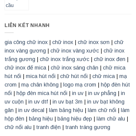
LIÊN KẾT NHANH
gia công chữ inox
|
chữ inox
|
chữ inox sơn
|
chữ
inox vàng gương
|
chữ inox vàng xước
|
chữ inox
trắng gương
|
chữ inox trắng xước
|
chữ inox đen
|
chữ inox đế mica
|
chữ inox sáng chân
|
chữ mica
hút nổi
|
mica hút nổi
|
chữ hút nổi
|
chữ mica
|
mạ
crom
|
mạ chân không
|
logo mạ crom
|
hộp đèn hút
nổi
|
hộp đèn mica hút nổi
|
in uv
|
in uv phẳng
|
in
uv cuộn
|
in uv dtf
|
in uv bạt 3m
|
in uv bạt không
gân
|
in uv decal
|
làm bảng hiệu
|
làm chữ nổi
|
làm
hộp đèn
|
bảng hiệu
|
bảng hiệu đẹp
|
làm chữ alu
|
chữ nổi alu
|
tranh điện
|
tranh tráng gương