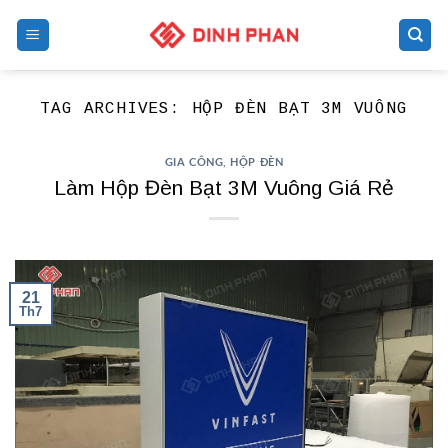
Skip
to
content
TAG ARCHIVES:
HỘP ĐÈN BẠT 3M VUÔNG
GIA CÔNG
,
HỘP ĐÈN
Làm Hộp Đèn Bạt 3M Vuông Giá Rẻ
21
Th7