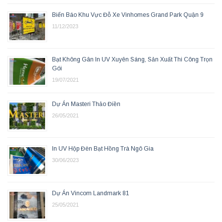
Biển Báo Khu Vực Đỗ Xe Vinhomes Grand Park Quận 9
11/12/2023
Bạt Không Gân In UV Xuyên Sáng, Sản Xuất Thi Công Trọn
Gói
19/07/2021
Dự Án Masteri Thảo Điền
26/05/2021
In UV Hộp Đèn Bạt Hồng Trà Ngô Gia
30/06/2023
Dự Án Vincom Landmark 81
25/05/2021