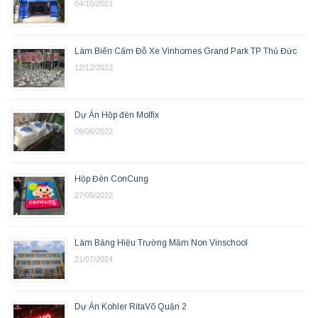
04/10/2021
Làm Biển Cấm Đỗ Xe Vinhomes Grand Park TP Thủ Đức
12/12/2023
Dự Án Hộp đèn Molfix
09/06/2022
Hộp Đèn ConCung
27/05/2022
Làm Bảng Hiệu Trường Mầm Non Vinschool
21/07/2024
Dự Án Kohler RitaVõ Quận 2