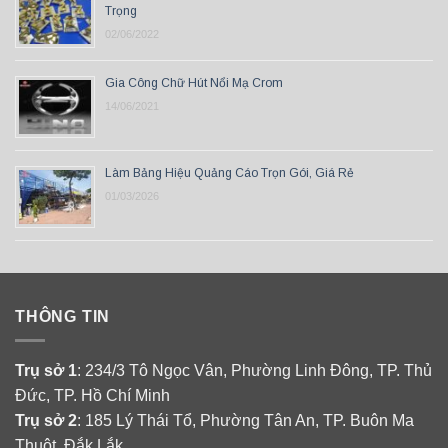
Trọng
02/06/2022
Gia Công Chữ Hút Nổi Mạ Crom
14/06/2021
Làm Bảng Hiệu Quảng Cáo Trọn Gói, Giá Rẻ
01/03/2026
THÔNG TIN
Trụ sở 1
: 234/3 Tô Ngọc Vân, Phường Linh Đông, TP. Thủ
Đức, TP. Hồ Chí Minh
Trụ sở 2
: 185 Lý Thái Tổ, Phường Tân An, TP. Buôn Ma
Thuột, Đắk Lắk