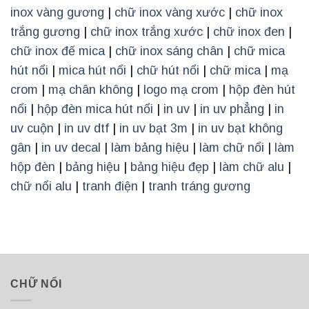
inox vàng gương
|
chữ inox vàng xước
|
chữ inox
trắng gương
|
chữ inox trắng xước
|
chữ inox đen
|
chữ inox đế mica
|
chữ inox sáng chân
|
chữ mica
hút nổi
|
mica hút nổi
|
chữ hút nổi
|
chữ mica
|
mạ
crom
|
mạ chân không
|
logo mạ crom
|
hộp đèn hút
nổi
|
hộp đèn mica hút nổi
|
in uv
|
in uv phẳng
|
in
uv cuộn
|
in uv dtf
|
in uv bạt 3m
|
in uv bạt không
gân
|
in uv decal
|
làm bảng hiệu
|
làm chữ nổi
|
làm
hộp đèn
|
bảng hiệu
|
bảng hiệu đẹp
|
làm chữ alu
|
chữ nổi alu
|
tranh điện
|
tranh tráng gương
CHỮ NỔI