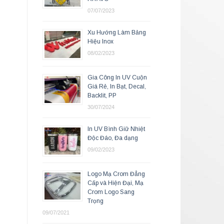
07/07/2023
Xu Hướng Làm Bảng
Hiệu Inox
08/02/2023
Gia Công In UV Cuộn
Giá Rẻ, In Bạt, Decal,
Backlit, PP
30/07/2024
In UV Bình Giữ Nhiệt
Độc Đáo, Đa dạng
09/02/2023
Logo Mạ Crom Đẳng
Cấp và Hiện Đại, Mạ
Crom Logo Sang
Trọng
09/07/2021