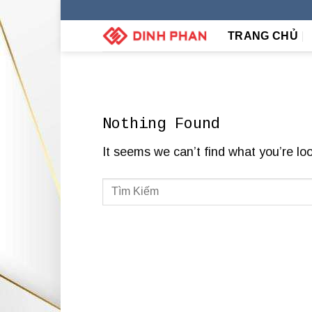
Skip
to
TRANG CHỦ
content
Nothing Found
It seems we can’t find what you’re lo