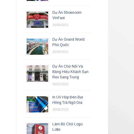
Dự Án Showroom
VinFast
26/05/2021
Dự Án Grand World
Phú Quốc
25/05/2021
Dự Án Chữ Nổi Và
Bảng Hiệu Khách Sạn
Rex Sang Trọng
06/02/2022
In UV Hộp Đèn Bạt
Hồng Trà Ngô Gia
30/06/2023
Làm Bộ Chữ Logo
Lotte