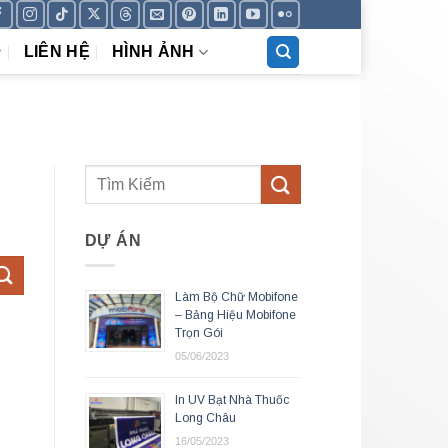
LIÊN HỆ
HÌNH ẢNH
DỰ ÁN
Làm Bộ Chữ Mobifone
– Bảng Hiệu Mobifone
Trọn Gói
05/06/2023
In UV Bạt Nhà Thuốc
Long Châu
16/05/2023