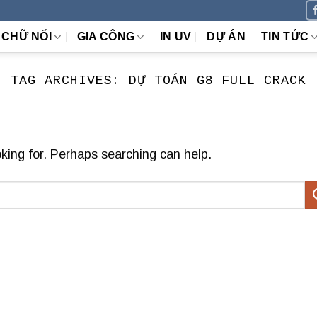
CHỮ NỔI
GIA CÔNG
IN UV
DỰ ÁN
TIN TỨC
TAG ARCHIVES:
DỰ TOÁN G8 FULL CRACK
oking for. Perhaps searching can help.