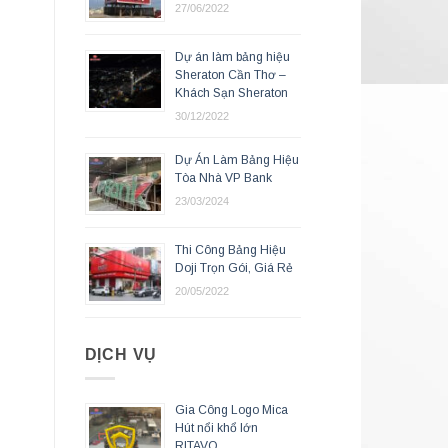
27/06/2022
Dự án làm bảng hiệu
Sheraton Cần Thơ –
Khách Sạn Sheraton
30/12/2022
Dự Án Làm Bảng Hiệu
Tòa Nhà VP Bank
23/03/2024
Thi Công Bảng Hiệu
Doji Trọn Gói, Giá Rẻ
20/05/2022
DỊCH VỤ
Gia Công Logo Mica
Hút nổi khổ lớn
RITAVO