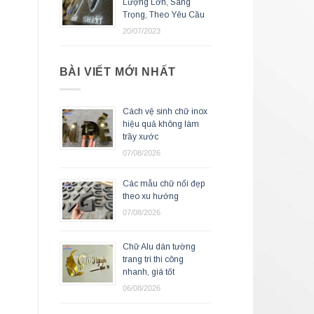
Lượng Lớn, Sang
Trọng, Theo Yêu Cầu
20/07/2023
BÀI VIẾT MỚI NHẤT
Cách vệ sinh chữ inox
hiệu quả không làm
trầy xước
07/08/2026
Các mẫu chữ nổi đẹp
theo xu hướng
07/08/2026
Chữ Alu dán tường
trang trí thi công
nhanh, giá tốt
06/08/2026