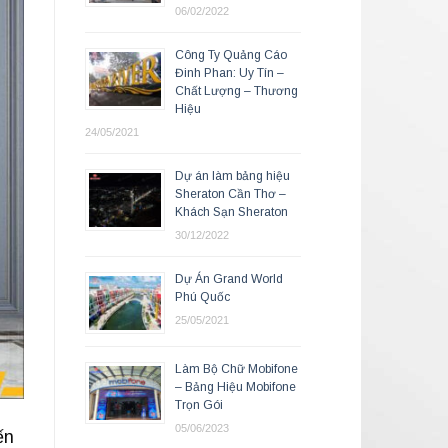
06/02/2022
Công Ty Quảng Cáo
Đinh Phan: Uy Tín –
Chất Lượng – Thương
Hiệu
24/05/2021
Dự án làm bảng hiệu
Sheraton Cần Thơ –
Khách Sạn Sheraton
30/12/2022
Dự Án Grand World
Phú Quốc
25/05/2021
Làm Bộ Chữ Mobifone
– Bảng Hiệu Mobifone
Trọn Gói
05/06/2023
ến