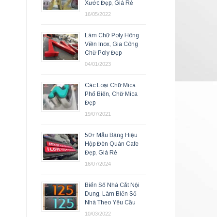
Xước Đẹp, Giá Rẻ
16/05/2022
Làm Chữ Poly Hông
Viền Inox, Gia Công
Chữ Poly Đẹp
04/01/2023
Các Loại Chữ Mica
Phổ Biến, Chữ Mica
Đẹp
19/07/2021
50+ Mẫu Bảng Hiệu
Hộp Đèn Quán Cafe
Đẹp, Giá Rẻ
16/07/2024
Biển Số Nhà Cắt Nội
Dung, Làm Biển Số
Nhà Theo Yêu Cầu
10/03/2022