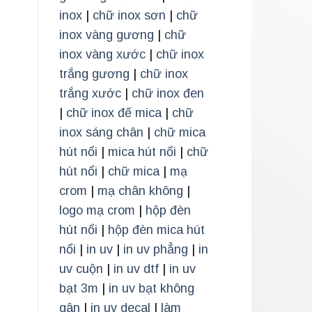
inox
|
chữ inox sơn
|
chữ
inox vàng gương
|
chữ
inox vàng xước
|
chữ inox
trắng gương
|
chữ inox
trắng xước
|
chữ inox đen
|
chữ inox đế mica
|
chữ
inox sáng chân
|
chữ mica
hút nổi
|
mica hút nổi
|
chữ
hút nổi
|
chữ mica
|
mạ
crom
|
mạ chân không
|
logo mạ crom
|
hộp đèn
hút nổi
|
hộp đèn mica hút
nổi
|
in uv
|
in uv phẳng
|
in
uv cuộn
|
in uv dtf
|
in uv
bạt 3m
|
in uv bạt không
gân
|
in uv decal
|
làm