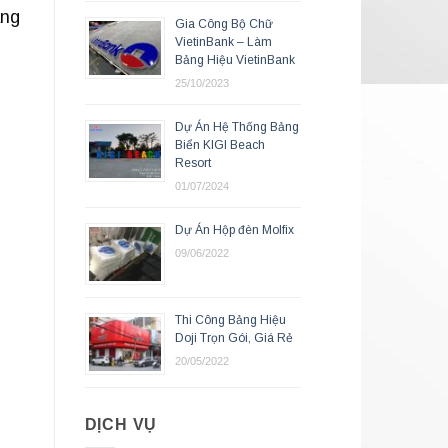
ang
Gia Công Bộ Chữ
VietinBank – Làm
Bảng Hiệu VietinBank
25/10/2023
Dự Án Hệ Thống Bảng
Biển KIGI Beach
Resort
01/07/2024
Dự Án Hộp đèn Molfix
09/06/2022
Thi Công Bảng Hiệu
Doji Trọn Gói, Giá Rẻ
20/05/2022
DỊCH VỤ