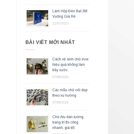
Làm Hộp Đèn Bạt 3M
Vuông Giá Rẻ
21/07/2023
BÀI VIẾT MỚI NHẤT
Cách vệ sinh chữ inox
hiệu quả không làm
trầy xước
07/08/2026
Các mẫu chữ nổi đẹp
theo xu hướng
07/08/2026
Chữ Alu dán tường
trang trí thi công
nhanh, giá tốt