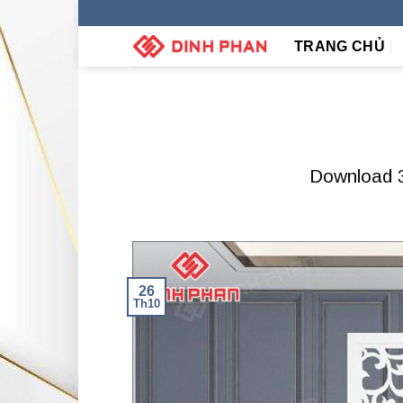
Skip
to
TRANG CHỦ
content
Download 
26
Th10