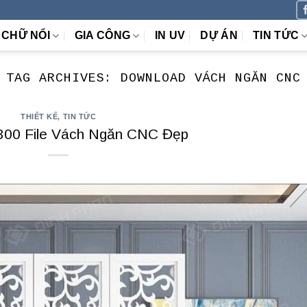
CHỮ NỔI
GIA CÔNG
IN UV
DỰ ÁN
TIN TỨC
TAG ARCHIVES:
DOWNLOAD VÁCH NGĂN CNC
THIẾT KẾ
,
TIN TỨC
300 File Vách Ngăn CNC Đẹp