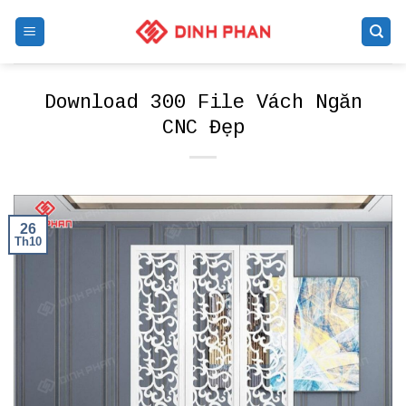
Skip
to
content
Download 300 File Vách Ngăn
CNC Đẹp
26
Th10