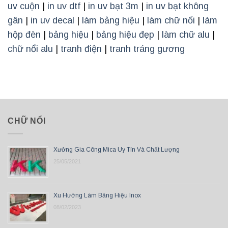
uv cuộn
|
in uv dtf
|
in uv bạt 3m
|
in uv bạt không
gân
|
in uv decal
|
làm bảng hiệu
|
làm chữ nổi
|
làm
hộp đèn
|
bảng hiệu
|
bảng hiệu đẹp
|
làm chữ alu
|
chữ nổi alu
|
tranh điện
|
tranh tráng gương
CHỮ NỔI
Xưởng Gia Công Mica Uy Tín Và Chất Lượng
25/05/2021
Xu Hướng Làm Bảng Hiệu Inox
08/02/2023