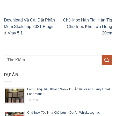
Download Và Cài Đặt Phần
Chữ Inox Hàn Tig, Hàn Tig
Mềm Sketchup 2021 Plugin
Chữ Inox Khổ Lớn Hông
& Vray 5.1
20cm
DỰ ÁN
Làm Bảng Hiệu Khách Sạn – Dự Án VinPearl Luxury Hotel
Landmark 81
11/07/2021
Chữ Inox Tòa Nhà Khổ Lớn – Dự Án Whiskycognac