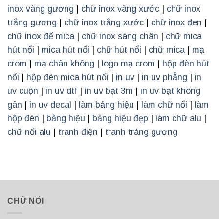
inox vàng gương
|
chữ inox vàng xước
|
chữ inox
trắng gương
|
chữ inox trắng xước
|
chữ inox đen
|
chữ inox đế mica
|
chữ inox sáng chân
|
chữ mica
hút nổi
|
mica hút nổi
|
chữ hút nổi
|
chữ mica
|
mạ
crom
|
mạ chân không
|
logo mạ crom
|
hộp đèn hút
nổi
|
hộp đèn mica hút nổi
|
in uv
|
in uv phẳng
|
in
uv cuộn
|
in uv dtf
|
in uv bạt 3m
|
in uv bạt không
gân
|
in uv decal
|
làm bảng hiệu
|
làm chữ nổi
|
làm
hộp đèn
|
bảng hiệu
|
bảng hiệu đẹp
|
làm chữ alu
|
chữ nổi alu
|
tranh điện
|
tranh tráng gương
CHỮ NỔI