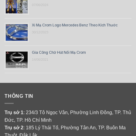
07/06/2024
Xi Mạ Crom Logo Mercedes Benz Theo Kích Thước
30/12/2023
Gia Công Chữ Hút Nổi Mạ Crom
14/06/2021
THÔNG TIN
Trụ sở 1
: 234/3 Tô Ngọc Vân, Phường Linh Đông, TP. Thủ
Đức, TP. Hồ Chí Minh
Trụ sở 2
: 185 Lý Thái Tổ, Phường Tân An, TP. Buôn Ma
Thuột, Đắk Lắk