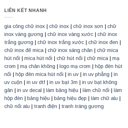
LIÊN KẾT NHANH
gia công chữ inox
|
chữ inox
|
chữ inox sơn
|
chữ
inox vàng gương
|
chữ inox vàng xước
|
chữ inox
trắng gương
|
chữ inox trắng xước
|
chữ inox đen
|
chữ inox đế mica
|
chữ inox sáng chân
|
chữ mica
hút nổi
|
mica hút nổi
|
chữ hút nổi
|
chữ mica
|
mạ
crom
|
mạ chân không
|
logo mạ crom
|
hộp đèn hút
nổi
|
hộp đèn mica hút nổi
|
in uv
|
in uv phẳng
|
in
uv cuộn
|
in uv dtf
|
in uv bạt 3m
|
in uv bạt không
gân
|
in uv decal
|
làm bảng hiệu
|
làm chữ nổi
|
làm
hộp đèn
|
bảng hiệu
|
bảng hiệu đẹp
|
làm chữ alu
|
chữ nổi alu
|
tranh điện
|
tranh tráng gương