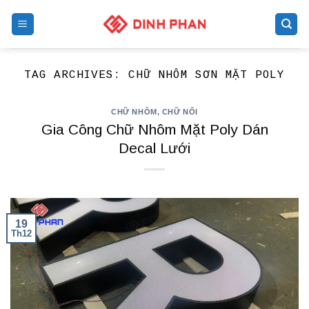
Skip
to
content
TAG ARCHIVES:
CHỮ NHÔM SƠN MẶT POLY
CHỮ NHÔM
,
CHỮ NỔI
Gia Công Chữ Nhôm Mặt Poly Dán
Decal Lưới
19
Th12