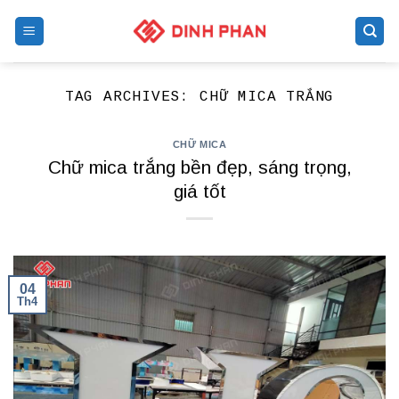
Skip
to
content
TAG ARCHIVES:
CHỮ MICA TRẮNG
CHỮ MICA
Chữ mica trắng bền đẹp, sáng trọng,
giá tốt
04
Th4