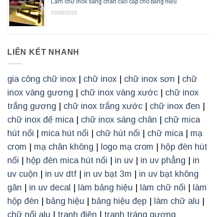
Làm chữ inox sáng chân cao cấp cho bảng hiệu
03/08/2026
LIÊN KẾT NHANH
gia công chữ inox
|
chữ inox
|
chữ inox sơn
|
chữ
inox vàng gương
|
chữ inox vàng xước
|
chữ inox
trắng gương
|
chữ inox trắng xước
|
chữ inox đen
|
chữ inox đế mica
|
chữ inox sáng chân
|
chữ mica
hút nổi
|
mica hút nổi
|
chữ hút nổi
|
chữ mica
|
mạ
crom
|
mạ chân không
|
logo mạ crom
|
hộp đèn hút
nổi
|
hộp đèn mica hút nổi
|
in uv
|
in uv phẳng
|
in
uv cuộn
|
in uv dtf
|
in uv bạt 3m
|
in uv bạt không
gân
|
in uv decal
|
làm bảng hiệu
|
làm chữ nổi
|
làm
hộp đèn
|
bảng hiệu
|
bảng hiệu đẹp
|
làm chữ alu
|
chữ nổi alu
|
tranh điện
|
tranh tráng gương