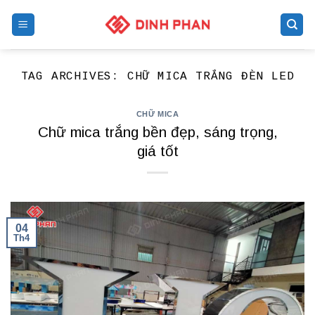
Skip
to
content
TAG ARCHIVES:
CHỮ MICA TRẮNG ĐÈN LED
CHỮ MICA
Chữ mica trắng bền đẹp, sáng trọng,
giá tốt
04
Th4