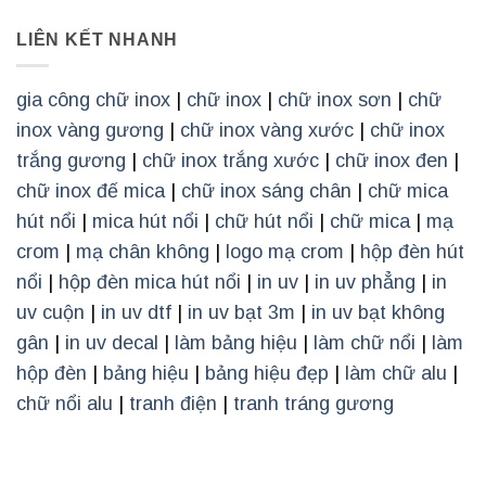
LIÊN KẾT NHANH
gia công chữ inox
|
chữ inox
|
chữ inox sơn
|
chữ
inox vàng gương
|
chữ inox vàng xước
|
chữ inox
trắng gương
|
chữ inox trắng xước
|
chữ inox đen
|
chữ inox đế mica
|
chữ inox sáng chân
|
chữ mica
hút nổi
|
mica hút nổi
|
chữ hút nổi
|
chữ mica
|
mạ
crom
|
mạ chân không
|
logo mạ crom
|
hộp đèn hút
nổi
|
hộp đèn mica hút nổi
|
in uv
|
in uv phẳng
|
in
uv cuộn
|
in uv dtf
|
in uv bạt 3m
|
in uv bạt không
gân
|
in uv decal
|
làm bảng hiệu
|
làm chữ nổi
|
làm
hộp đèn
|
bảng hiệu
|
bảng hiệu đẹp
|
làm chữ alu
|
chữ nổi alu
|
tranh điện
|
tranh tráng gương