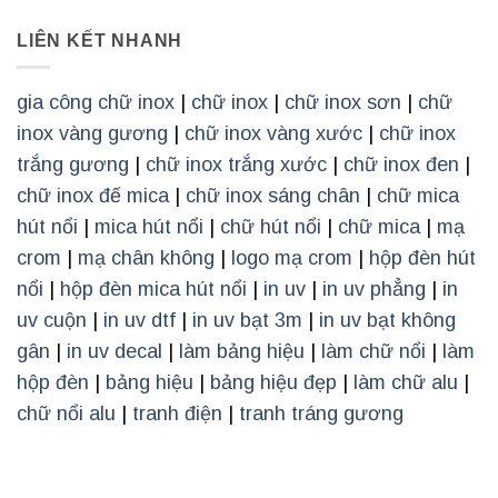
LIÊN KẾT NHANH
gia công chữ inox
|
chữ inox
|
chữ inox sơn
|
chữ
inox vàng gương
|
chữ inox vàng xước
|
chữ inox
trắng gương
|
chữ inox trắng xước
|
chữ inox đen
|
chữ inox đế mica
|
chữ inox sáng chân
|
chữ mica
hút nổi
|
mica hút nổi
|
chữ hút nổi
|
chữ mica
|
mạ
crom
|
mạ chân không
|
logo mạ crom
|
hộp đèn hút
nổi
|
hộp đèn mica hút nổi
|
in uv
|
in uv phẳng
|
in
uv cuộn
|
in uv dtf
|
in uv bạt 3m
|
in uv bạt không
gân
|
in uv decal
|
làm bảng hiệu
|
làm chữ nổi
|
làm
hộp đèn
|
bảng hiệu
|
bảng hiệu đẹp
|
làm chữ alu
|
chữ nổi alu
|
tranh điện
|
tranh tráng gương