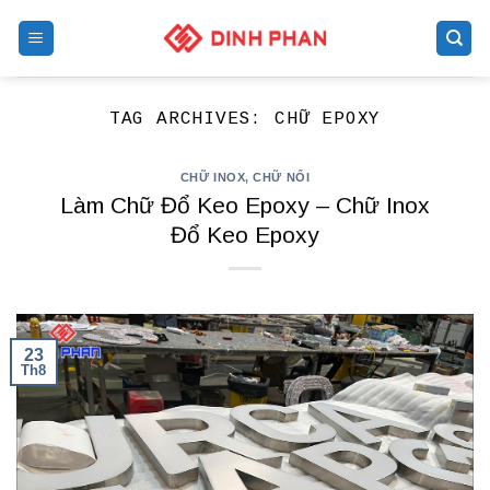
Skip
to
content
TAG ARCHIVES:
CHỮ EPOXY
CHỮ INOX
,
CHỮ NỔI
Làm Chữ Đổ Keo Epoxy – Chữ Inox
Đổ Keo Epoxy
23
Th8