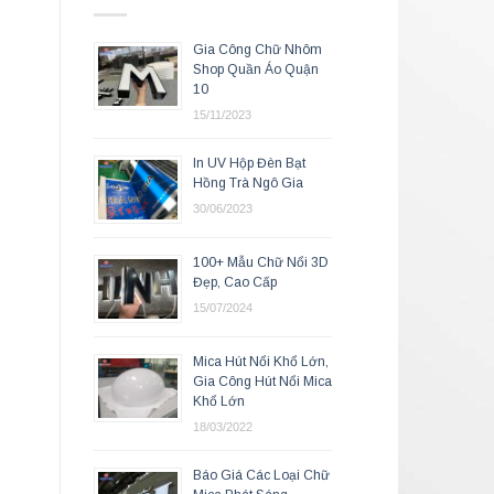
Gia Công Chữ Nhôm
Shop Quần Áo Quận
10
15/11/2023
In UV Hộp Đèn Bạt
Hồng Trà Ngô Gia
30/06/2023
100+ Mẫu Chữ Nổi 3D
Đẹp, Cao Cấp
15/07/2024
Mica Hút Nổi Khổ Lớn,
Gia Công Hút Nổi Mica
Khổ Lớn
18/03/2022
Báo Giá Các Loại Chữ