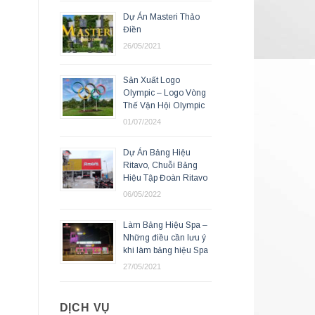
Dự Án Masteri Thảo
Điền
26/05/2021
Sản Xuất Logo
Olympic – Logo Vòng
Thế Vận Hội Olympic
01/07/2024
Dự Án Bảng Hiệu
Ritavo, Chuỗi Bảng
Hiệu Tập Đoàn Ritavo
06/05/2022
Làm Bảng Hiệu Spa –
Những điều cần lưu ý
khi làm bảng hiệu Spa
27/05/2021
DỊCH VỤ