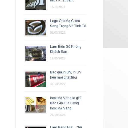
Mica Phát Sáng
14/11/2023
Logo Oto Mạ Crom
Sang Trọng Và Tinh Tế
03/03/2022
Làm Biển Số Phòng
Khách Sạn
17/05/2023
Báo giá in UV, in UV
trên mọi chất liệu
31/10/2022
Inox Mạ Vàng là gì?
Báo Giá Gia Công
Inox Mạ Vàng
21/10/2023
Làm Bảng Hiệu Chữ