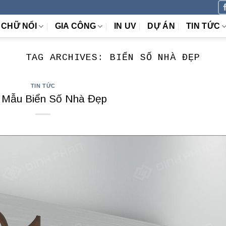
CHỮ NỔI
GIA CÔNG
IN UV
DỰ ÁN
TIN TỨC
TAG ARCHIVES:
BIỂN SỐ NHÀ ĐẸP
TIN TỨC
 Mẫu Biển Số Nhà Đẹp