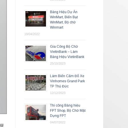
Bảng Hiệu Dự Án
WinMart, Biển Bạt
WinMart, Bộ chữ
Winmart
19/04/2022
Gia Công Bộ Chữ
VietinBank – Làm
Bảng Hiệu VietinBank
25/10/2023
Làm Biển Cấm Đỗ Xe
Vinhomes Grand Park
TP Thủ Đức
12/12/2023
Thi công Bảng hiệu
FPT Shop, Bộ Chữ Mặt
Dựng FPT
04/07/2022
ẫu