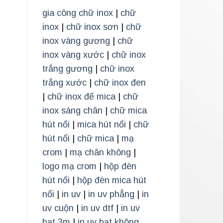
gia công chữ inox
|
chữ
inox
|
chữ inox sơn
|
chữ
inox vàng gương
|
chữ
inox vàng xước
|
chữ inox
trắng gương
|
chữ inox
trắng xước
|
chữ inox đen
|
chữ inox đế mica
|
chữ
inox sáng chân
|
chữ mica
hút nổi
|
mica hút nổi
|
chữ
hút nổi
|
chữ mica
|
mạ
crom
|
mạ chân không
|
logo mạ crom
|
hộp đèn
hút nổi
|
hộp đèn mica hút
nổi
|
in uv
|
in uv phẳng
|
in
uv cuộn
|
in uv dtf
|
in uv
bạt 3m
|
in uv bạt không