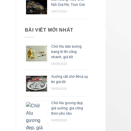
Nổi Giá Rẻ, Trọn Gói
29/07/2024
BÀI VIẾT MỚI NHẤT
Chữ Alu dán tường
trang trí thi công
nhanh, giá tốt
06/08/2026
Xưởng cắt chữ Mica uy
tín giá tốt
06/08/2026
Chữ Alu gương đẹp,
giá xưởng, gia công
theo yêu cầu
04/08/2026