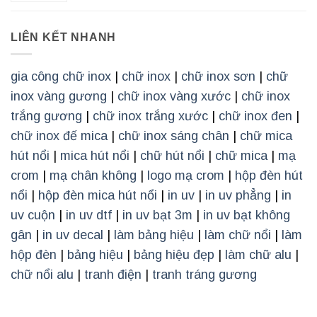
LIÊN KẾT NHANH
gia công chữ inox
|
chữ inox
|
chữ inox sơn
|
chữ
inox vàng gương
|
chữ inox vàng xước
|
chữ inox
trắng gương
|
chữ inox trắng xước
|
chữ inox đen
|
chữ inox đế mica
|
chữ inox sáng chân
|
chữ mica
hút nổi
|
mica hút nổi
|
chữ hút nổi
|
chữ mica
|
mạ
crom
|
mạ chân không
|
logo mạ crom
|
hộp đèn hút
nổi
|
hộp đèn mica hút nổi
|
in uv
|
in uv phẳng
|
in
uv cuộn
|
in uv dtf
|
in uv bạt 3m
|
in uv bạt không
gân
|
in uv decal
|
làm bảng hiệu
|
làm chữ nổi
|
làm
hộp đèn
|
bảng hiệu
|
bảng hiệu đẹp
|
làm chữ alu
|
chữ nổi alu
|
tranh điện
|
tranh tráng gương