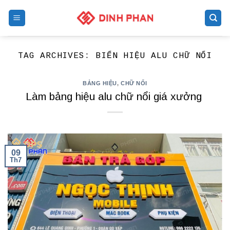
Skip
to
content
TAG ARCHIVES:
BIỂN HIỆU ALU CHỮ NỔI
BẢNG HIỆU
,
CHỮ NỔI
Làm bảng hiệu alu chữ nổi giá xưởng
09
Th7