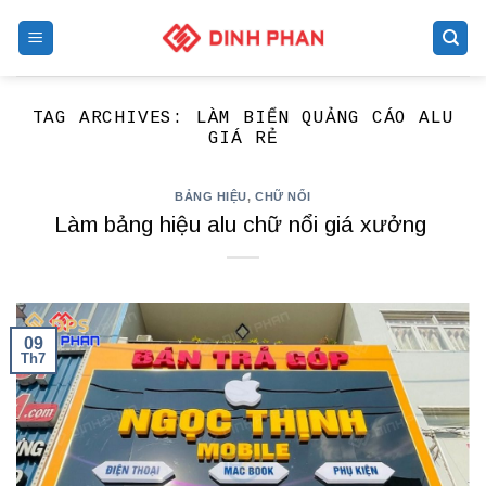
Skip
to
content
TAG ARCHIVES:
LÀM BIỂN QUẢNG CÁO ALU
GIÁ RẺ
BẢNG HIỆU
,
CHỮ NỔI
Làm bảng hiệu alu chữ nổi giá xưởng
09
Th7