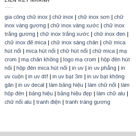
LIÊN KẾT NHANH
gia công chữ inox
|
chữ inox
|
chữ inox sơn
|
chữ
inox vàng gương
|
chữ inox vàng xước
|
chữ inox
trắng gương
|
chữ inox trắng xước
|
chữ inox đen
|
chữ inox đế mica
|
chữ inox sáng chân
|
chữ mica
hút nổi
|
mica hút nổi
|
chữ hút nổi
|
chữ mica
|
mạ
crom
|
mạ chân không
|
logo mạ crom
|
hộp đèn hút
nổi
|
hộp đèn mica hút nổi
|
in uv
|
in uv phẳng
|
in
uv cuộn
|
in uv dtf
|
in uv bạt 3m
|
in uv bạt không
gân
|
in uv decal
|
làm bảng hiệu
|
làm chữ nổi
|
làm
hộp đèn
|
bảng hiệu
|
bảng hiệu đẹp
|
làm chữ alu
|
chữ nổi alu
|
tranh điện
|
tranh tráng gương