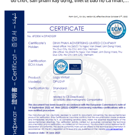
đồ chơi, sản phẩm xây dựng, thiết bị bảo hộ cá nhân,…