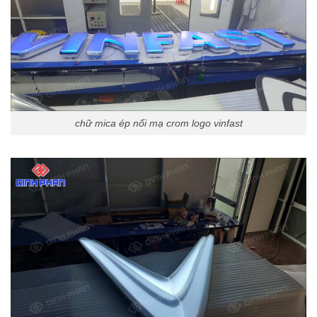
chữ mica ép nổi mạ crom logo vinfast