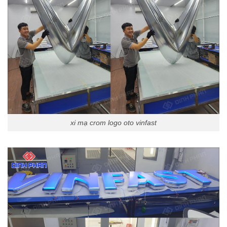
xi mạ crom logo oto vinfast