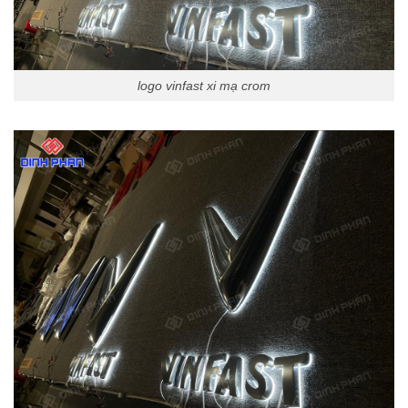
logo vinfast xi mạ crom