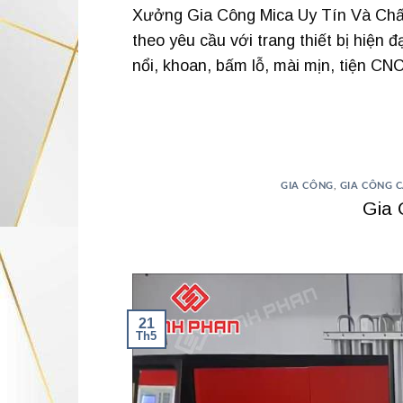
Xưởng Gia Công Mica Uy Tín Và Chấ
theo yêu cầu với trang thiết bị hiện đạ
nổi, khoan, bấm lỗ, mài mịn, tiện CNC
GIA CÔNG
,
GIA CÔNG C
Gia 
21
Th5