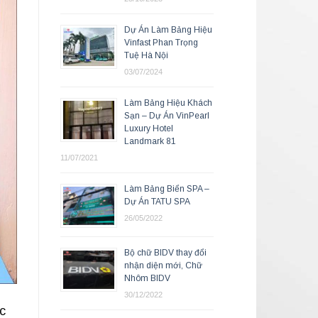
Dự Án Làm Bảng Hiệu
Vinfast Phan Trọng
Tuệ Hà Nội
03/07/2024
Làm Bảng Hiệu Khách
Sạn – Dự Án VinPearl
Luxury Hotel
Landmark 81
11/07/2021
Làm Bảng Biển SPA –
Dự Án TATU SPA
26/05/2022
Bộ chữ BIDV thay đổi
nhận diện mới, Chữ
Nhôm BIDV
30/12/2022
c