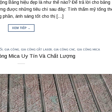
g Bảng hiệu đẹp là như thế nào? Để trả lời cho bảng
 ứng được những tiêu chí sau đây: Tính thẩm mỹ tổng th
g phần, ánh sáng tốt cho thị […]
XEM TIẾP
→
ỔI
,
GIA CÔNG
,
GIA CÔNG CẮT LASER
,
GIA CÔNG CNC
,
GIA CÔNG MICA
ng Mica Uy Tín Và Chất Lượng