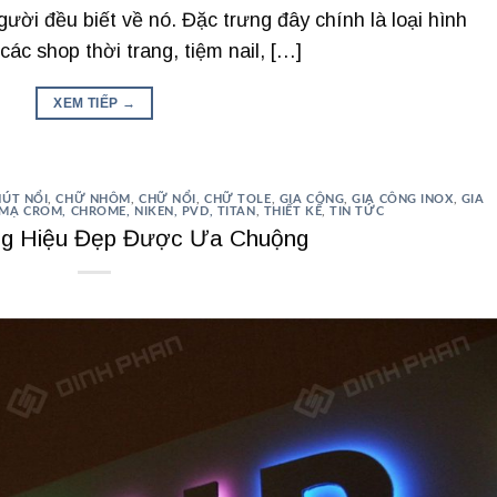
ười đều biết về nó. Đặc trưng đây chính là loại hình
ác shop thời trang, tiệm nail, […]
XEM TIẾP
→
HÚT NỔI
,
CHỮ NHÔM
,
CHỮ NỔI
,
CHỮ TOLE
,
GIA CÔNG
,
GIA CÔNG INOX
,
GIA
MẠ CROM, CHROME, NIKEN, PVD, TITAN
,
THIẾT KẾ
,
TIN TỨC
ng Hiệu Đẹp Được Ưa Chuộng