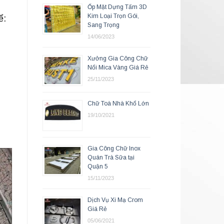
Ốp Mặt Dựng Tấm 3D
Kim Loại Trọn Gói,
ể:
Sang Trọng
14/06/2023
Xưởng Gia Công Chữ
Nổi Mica Vàng Giá Rẻ
25/11/2023
Chữ Toà Nhà Khổ Lớn
19/10/2021
Gia Công Chữ Inox
Quán Trà Sữa tại
Quận 5
15/11/2023
Dịch Vụ Xi Mạ Crom
Giá Rẻ
05/06/2021