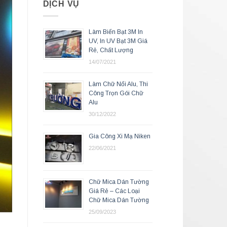
DỊCH VỤ
Làm Biển Bạt 3M In
UV, In UV Bạt 3M Giá
Rẻ, Chất Lượng
14/07/2021
Làm Chữ Nổi Alu, Thi
Công Trọn Gói Chữ
Alu
30/12/2022
Gia Công Xi Mạ Niken
22/06/2021
Chữ Mica Dán Tường
Giá Rẻ – Các Loại
Chữ Mica Dán Tường
25/09/2023