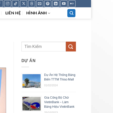
LIÊN HỆ
HÌNH ẢNH
DỰ ÁN
Dự Án Hệ Thống Bảng
Biển TTTM Thiso Mall
01/02/2024
Gia Công Bộ Chữ
VietinBank – Làm
Bảng Hiệu VietinBank
25/10/2023