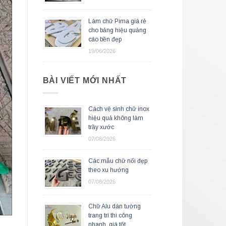
Làm chữ Pima giá rẻ
cho bảng hiệu quảng
cáo bền đẹp
19/06/2026
BÀI VIẾT MỚI NHẤT
Cách vệ sinh chữ inox
hiệu quả không làm
trầy xước
07/08/2026
Các mẫu chữ nổi đẹp
theo xu hướng
07/08/2026
Chữ Alu dán tường
trang trí thi công
nhanh, giá tốt