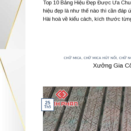
Top 10 Bảng Hiệu Đẹp Được Ưa Chuộn
hiệu đẹp là như thế nào thì cần đáp
Hài hoà về kiểu cách, kích thước từn
CHỮ MICA
,
CHỮ MICA HÚT NỔI
,
CHỮ N
Xưởng Gia Cô
25
Th5