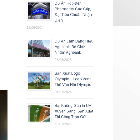
Dự Án Hộp Đèn
Pharmacity Cao Cấp,
Đạt Tiêu Chuẩn Nhận
Diện
12/06/2024
Dự Án Làm Bảng Hiệu
Agribank, Bộ Chữ
Nhôm Agribank
23/06/2023
Sản Xuất Logo
Olympic – Logo Vòng
Thế Vận Hội Olympic
01/07/2024
Bạt Không Gân In UV
Xuyên Sáng, Sản Xuất
Thi Công Trọn Gói
19/07/2021