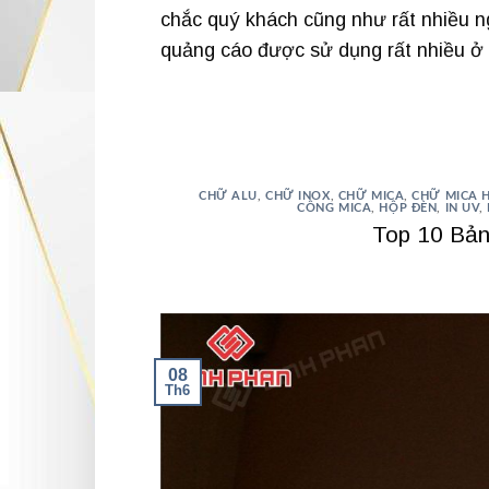
chắc quý khách cũng như rất nhiều ng
quảng cáo được sử dụng rất nhiều ở c
CHỮ ALU
,
CHỮ INOX
,
CHỮ MICA
,
CHỮ MICA 
CÔNG MICA
,
HỘP ĐÈN
,
IN UV
,
Top 10 Bả
08
Th6