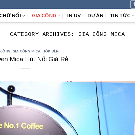
CHỮ NỔI
GIA CÔNG
IN UV
DỰ ÁN
TIN TỨC
CATEGORY ARCHIVES:
GIA CÔNG MICA
 CÔNG
,
GIA CÔNG MICA
,
HỘP ĐÈN
èn Mica Hút Nổi Giá Rẻ