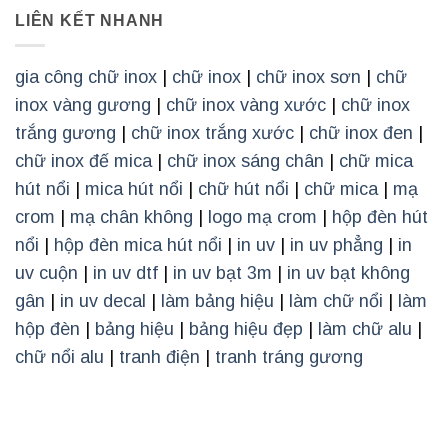
LIÊN KẾT NHANH
gia công chữ inox
|
chữ inox
|
chữ inox sơn
|
chữ
inox vàng gương
|
chữ inox vàng xước
|
chữ inox
trắng gương
|
chữ inox trắng xước
|
chữ inox đen
|
chữ inox đế mica
|
chữ inox sáng chân
|
chữ mica
hút nổi
|
mica hút nổi
|
chữ hút nổi
|
chữ mica
|
mạ
crom
|
mạ chân không
|
logo mạ crom
|
hộp đèn hút
nổi
|
hộp đèn mica hút nổi
|
in uv
|
in uv phẳng
|
in
uv cuộn
|
in uv dtf
|
in uv bạt 3m
|
in uv bạt không
gân
|
in uv decal
|
làm bảng hiệu
|
làm chữ nổi
|
làm
hộp đèn
|
bảng hiệu
|
bảng hiệu đẹp
|
làm chữ alu
|
chữ nổi alu
|
tranh điện
|
tranh tráng gương