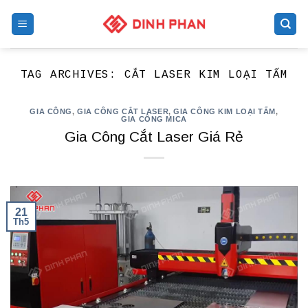
Skip
to
content
TAG ARCHIVES:
CẮT LASER KIM LOẠI TẤM
GIA CÔNG
,
GIA CÔNG CẮT LASER
,
GIA CÔNG KIM LOẠI TẤM
,
GIA CÔNG MICA
Gia Công Cắt Laser Giá Rẻ
21
Th5