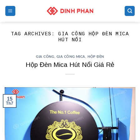
Skip
to
content
TAG ARCHIVES:
GIA CÔNG HỘP ĐÈN MICA
HÚT NỔI
GIA CÔNG
,
GIA CÔNG MICA
,
HỘP ĐÈN
Hộp Đèn Mica Hút Nổi Giá Rẻ
15
Th7