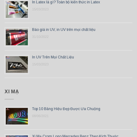
In Latex là gì? Toàn bộ kiến thức in Latex
15/03/2023
Báo giá in UV, in UV trên mọi chất liệu
31/10/2022
In UV Trên Mọi Chất Liệu
15/03/2023
XI MẠ
Top 10 Bảng Hiệu Đẹp Được Ưa Chuộng
08/06/2021
Xi Mạ Crom Logo Mercedes Benz Theo Kích Thước