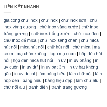
LIÊN KẾT NHANH
gia công chữ inox
|
chữ inox
|
chữ inox sơn
|
chữ
inox vàng gương
|
chữ inox vàng xước
|
chữ inox
trắng gương
|
chữ inox trắng xước
|
chữ inox đen
|
chữ inox đế mica
|
chữ inox sáng chân
|
chữ mica
hút nổi
|
mica hút nổi
|
chữ hút nổi
|
chữ mica
|
mạ
crom
|
mạ chân không
|
logo mạ crom
|
hộp đèn hút
nổi
|
hộp đèn mica hút nổi
|
in uv
|
in uv phẳng
|
in
uv cuộn
|
in uv dtf
|
in uv bạt 3m
|
in uv bạt không
gân
|
in uv decal
|
làm bảng hiệu
|
làm chữ nổi
|
làm
hộp đèn
|
bảng hiệu
|
bảng hiệu đẹp
|
làm chữ alu
|
chữ nổi alu
|
tranh điện
|
tranh tráng gương